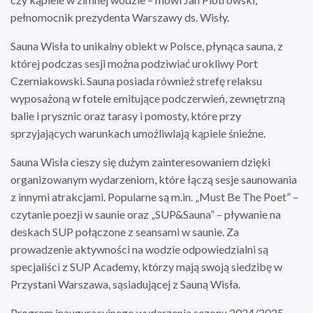
pełnomocnik prezydenta Warszawy ds. Wisły.
Sauna Wisła to unikalny obiekt w Polsce, płynąca sauna, z
której podczas sesji można podziwiać urokliwy Port
Czerniakowski. Sauna posiada również strefę relaksu
wyposażoną w fotele emitujące podczerwień, zewnętrzną
balie i prysznic oraz tarasy i pomosty, które przy
sprzyjających warunkach umożliwiają kąpiele śnieżne.
Sauna Wisła cieszy się dużym zainteresowaniem dzięki
organizowanym wydarzeniom, które łączą sesje saunowania
z innymi atrakcjami. Popularne są m.in. „Must Be The Poet” –
czytanie poezji w saunie oraz „SUP&Sauna” – pływanie na
deskach SUP połączone z seansami w saunie. Za
prowadzenie aktywności na wodzie odpowiedzialni są
specjaliści z SUP Academy, którzy mają swoją siedzibę w
Przystani Warszawa, sąsiadującej z Sauną Wisła.
Program inauguracyjnego wydarzenia sezonu 2024/2025