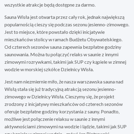
wszystkie atrakcje będą dostępne za darmo.
Sauna Wisła jest otwarta przez cały rok, jednak największą
popularnością cieszy się podczas sezonu jesienno-zimowego.
Jest to miejsce, które powstało dzięki inicjatywie
mieszkańców stolicy w ramach Budżetu Obywatelskiego.
Od czterech sezonów sauna zapewnia bezpłatne godziny
saunowania. Można tu połączyć relaks w saunie z innymi
zimowymi rozrywkami, takimi jak SUP czy kąpiele w zimnej
wodzie w morskiej szkółce Dzielnicy Wisła.
Jest nam niezmiernie miło, że nasza warszawska sauna nad
Wisłą stała się już tradycyjną atrakcją sezonu jesienno-
zimowego w Dzielnicy Wisła. Cieszymy się, że projekt
zrodzony z inicjatywy mieszkańców od czterech sezonów
oferuje bezpłatne godziny korzystania z sauny. Ponadto,
możliwe jest połączenie relaksu w saunie z innymi
aktywnościami zimowymi na wodzie i lądzie, takimi jak SUP
czy kąpiele w zimnej wodzie – mówi Jan Piotrowski,