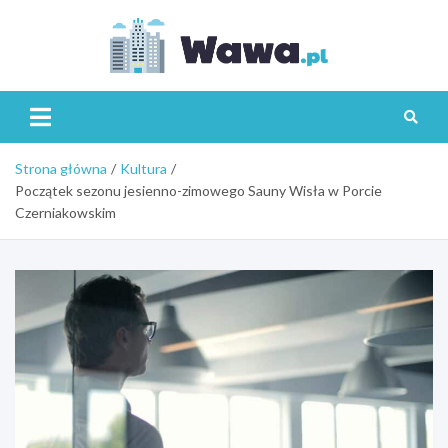
Skip
to
content
Wawa.p
Strona główna
Kultura
Początek sezonu jesienno-zimowego Sauny Wisła w Porcie
Czerniakowskim