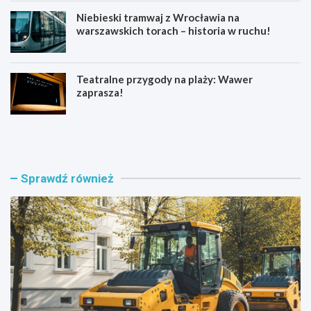
Niebieski tramwaj z Wrocławia na
warszawskich torach – historia w ruchu!
Teatralne przygody na plaży: Wawer
zaprasza!
U
F
l
i
i
l
c
m
a
o
Sprawdź również
O
w
k
e
r
s
ą
z
g
a
z
l
y
e
s
ń
k
s
a
t
n
w