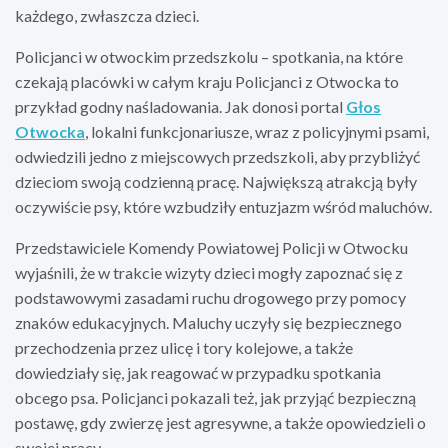
każdego, zwłaszcza dzieci.
Policjanci w otwockim przedszkolu – spotkania, na które
czekają placówki w całym kraju Policjanci z Otwocka to
przykład godny naśladowania. Jak donosi portal
Głos
Otwocka
, lokalni funkcjonariusze, wraz z policyjnymi psami,
odwiedzili jedno z miejscowych przedszkoli, aby przybliżyć
dzieciom swoją codzienną pracę. Największą atrakcją były
oczywiście psy, które wzbudziły entuzjazm wśród maluchów.
Przedstawiciele Komendy Powiatowej Policji w Otwocku
wyjaśnili, że w trakcie wizyty dzieci mogły zapoznać się z
podstawowymi zasadami ruchu drogowego przy pomocy
znaków edukacyjnych. Maluchy uczyły się bezpiecznego
przechodzenia przez ulicę i tory kolejowe, a także
dowiedziały się, jak reagować w przypadku spotkania
obcego psa. Policjanci pokazali też, jak przyjąć bezpieczną
postawę, gdy zwierzę jest agresywne, a także opowiedzieli o
swojej pracy.