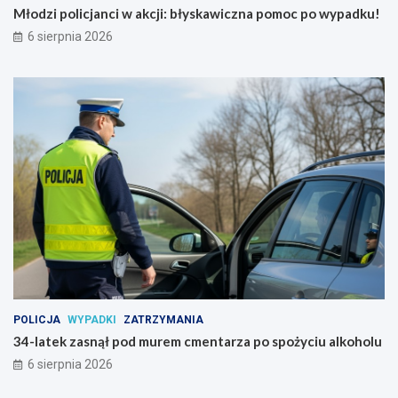
j
w
Młodzi policjanci w akcji: błyskawiczna pomoc po wypadku!
u
y
6 sierpnia 2026
ż
p
8
a
s
d
i
k
e
u
r
!
p
n
i
a
POLICJA
WYPADKI
ZATRZYMANIA
34-latek zasnął pod murem cmentarza po spożyciu alkoholu
6 sierpnia 2026