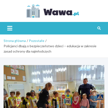
Skip
to
content
Wawa.p
Strona główna
Pozostałe
Policjanci dbają o bezpieczeństwo dzieci – edukacja w zakresie
zasad ochrony dla najmłodszych