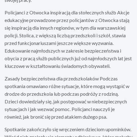
Policjanci z Otwocka inspiracją dla stołecznych służb Akcje
edukacyjne prowadzone przez policjantów z Otwocka stają
się inspiracją dla innych regionów, w tym dla warszawskiej
policji. Stolica, z większą liczbą przedszkoli i szkół, stawia
przed funkcjonariuszami jeszcze większe wyzwania.
Edukowanie najmłodszych w zakresie bezpieczeństwa i
obycia z pracą służb publicznych już od najmłodszych lat jest
kluczowe w kształtowaniu świadomych obywateli.
Zasady bezpieczeństwa dla przedszkolaków Podczas
spotkania omawiano różne sytuacje, które mogą wystąpić w
drodze do przedszkola lub podczas podróży z rodziną.
Dzieci dowiedziały się, jak postępować w niebezpiecznych
sytuacjach i jak wezwać pomoc. Policjanci nauczyli je
również, jak bronić się przed atakiem dużego psa.
Spotkanie zakończyło się wręczeniem dzieciom upominków.
Wśród nich znalazły się elementy odblaskowe, które maluchy