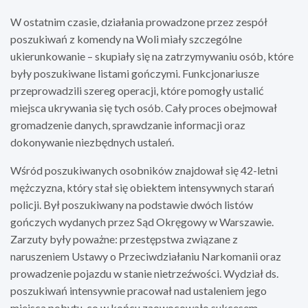
W ostatnim czasie, działania prowadzone przez zespół
poszukiwań z komendy na Woli miały szczególne
ukierunkowanie – skupiały się na zatrzymywaniu osób, które
były poszukiwane listami gończymi. Funkcjonariusze
przeprowadzili szereg operacji, które pomogły ustalić
miejsca ukrywania się tych osób. Cały proces obejmował
gromadzenie danych, sprawdzanie informacji oraz
dokonywanie niezbędnych ustaleń.
Wśród poszukiwanych osobników znajdował się 42-letni
mężczyzna, który stał się obiektem intensywnych starań
policji. Był poszukiwany na podstawie dwóch listów
gończych wydanych przez Sąd Okręgowy w Warszawie.
Zarzuty były poważne: przestępstwa związane z
naruszeniem Ustawy o Przeciwdziałaniu Narkomanii oraz
prowadzenie pojazdu w stanie nietrzeźwości. Wydział ds.
poszukiwań intensywnie pracował nad ustaleniem jego
miejsca pobytu, co w końcu zaowocowało sukcesem.