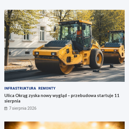
i
a
c
d
e
z
!
e
-
P
o
ł
u
d
n
i
e
INFRASTRUKTURA
REMONTY
Ulica Okrąg zyska nowy wygląd – przebudowa startuje 11
sierpnia
7 sierpnia 2026