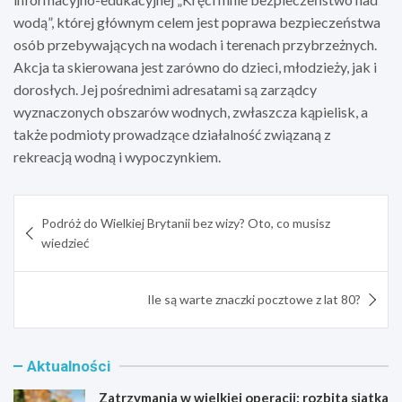
wodą”, której głównym celem jest poprawa bezpieczeństwa
osób przebywających na wodach i terenach przybrzeżnych.
Akcja ta skierowana jest zarówno do dzieci, młodzieży, jak i
dorosłych. Jej pośrednimi adresatami są zarządcy
wyznaczonych obszarów wodnych, zwłaszcza kąpielisk, a
także podmioty prowadzące działalność związaną z
rekreacją wodną i wypoczynkiem.
Nawigacja
Podróż do Wielkiej Brytanii bez wizy? Oto, co musisz
wpisu
wiedzieć
Ile są warte znaczki pocztowe z lat 80?
Aktualności
Zatrzymania w wielkiej operacji: rozbita siatka