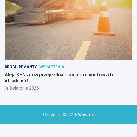
o
a
k
t
y
w
n
y
c
h
DROGI
REMONTY
WYDARZENIA
Aleja KEN znów przejezdna – koniec remontowych
utrudnień!
8 sierpnia 2026
Copyright © 2026
Wawa.pl