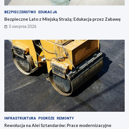
k
z
a
e
BEZPIECZEŃSTWO
EDUKACJA
c
z
Bezpieczne Lato z Miejską Strażą: Edukacja przez Zabawę
j
Z
5 sierpnia 2026
i
a
!
b
a
w
ę
INFRASTRUKTURA
PODRÓŻE
REMONTY
Rewolucja na Alei Sztandarów: Prace modernizacyjne