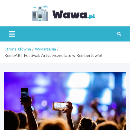
Skip
to
content
Wawa.p
Strona główna
Wydarzenia
RembART Festiwal: Artystyczne lato w Rembertowie!