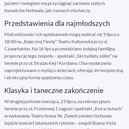
jazzem i swingiem ma przyciągnąć zarówno stałych
bywalców festiwalu, jak i nowych słuchaczy.
Przedstawienia dla najmłodszych
Mali widzowie i ich opiekunowie mogą wybrać się 9 lipca o
18:00 na „Bajeczną Fiestę” Teatru Kultureska przy ul.
Czwartaków. Na 16 lipca przewidziano kolejną familijną
propozycję tego zespołu – spektakl „Skrzydlaty odlot” na
terenie przy ul. Strażackiej i Kordiana. Oba wydarzenia
zaprojektowano z myślą o dzieciach, oferując im bezpieczną
i atrakcyjną formę spędzenia czasu.
Klasyka i taneczne zakończenie
W drugiej połowie miesiąca, 23 lipca, na rekreacyjnym
terenie przy ul. Frontowej 1 zagości spektakl „Kot w butach”
w wykonaniu Teatru Scena 96. Zwieńczeniem festiwalu
będzie koncert latynoskich rytmów – zespół Buena Vista