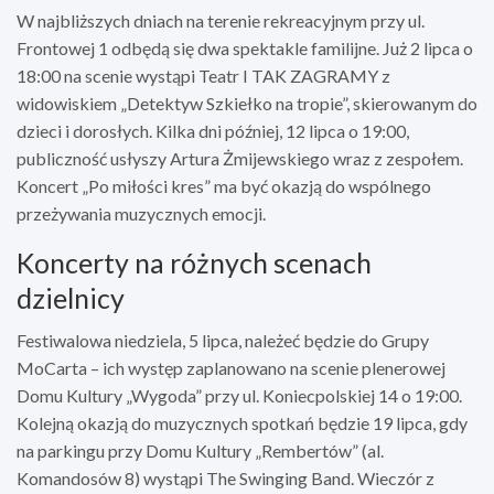
W najbliższych dniach na terenie rekreacyjnym przy ul.
Frontowej 1 odbędą się dwa spektakle familijne. Już 2 lipca o
18:00 na scenie wystąpi Teatr I TAK ZAGRAMY z
widowiskiem „Detektyw Szkiełko na tropie”, skierowanym do
dzieci i dorosłych. Kilka dni później, 12 lipca o 19:00,
publiczność usłyszy Artura Żmijewskiego wraz z zespołem.
Koncert „Po miłości kres” ma być okazją do wspólnego
przeżywania muzycznych emocji.
Koncerty na różnych scenach
dzielnicy
Festiwalowa niedziela, 5 lipca, należeć będzie do Grupy
MoCarta – ich występ zaplanowano na scenie plenerowej
Domu Kultury „Wygoda” przy ul. Koniecpolskiej 14 o 19:00.
Kolejną okazją do muzycznych spotkań będzie 19 lipca, gdy
na parkingu przy Domu Kultury „Rembertów” (al.
Komandosów 8) wystąpi The Swinging Band. Wieczór z