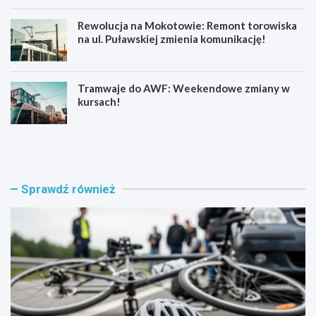
Rewolucja na Mokotowie: Remont torowiska
na ul. Puławskiej zmienia komunikację!
Tramwaje do AWF: Weekendowe zmiany w
kursach!
E
B
g
e
z
z
a
p
m
i
Sprawdź również
i
e
n
c
y
z
n
n
a
e
k
L
a
a
r
t
t
o
ę
z