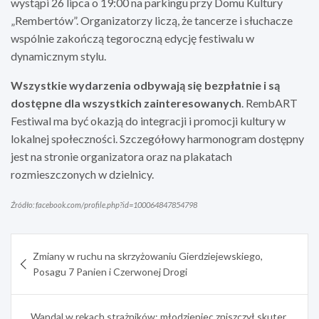
wystąpi 26 lipca o 19:00 na parkingu przy Domu Kultury
„Rembertów”. Organizatorzy liczą, że tancerze i słuchacze
wspólnie zakończą tegoroczną edycję festiwalu w
dynamicznym stylu.
Wszystkie wydarzenia odbywają się bezpłatnie i są
dostępne dla wszystkich zainteresowanych
. RembART
Festiwal ma być okazją do integracji i promocji kultury w
lokalnej społeczności. Szczegółowy harmonogram dostępny
jest na stronie organizatora oraz na plakatach
rozmieszczonych w dzielnicy.
Źródło: facebook.com/profile.php?id=100064847854798
Nawigacja
Zmiany w ruchu na skrzyżowaniu Gierdziejewskiego,
wpisu
Posagu 7 Panien i Czerwonej Drogi
Wandal w rękach strażników: młodzieniec zniszczył skuter