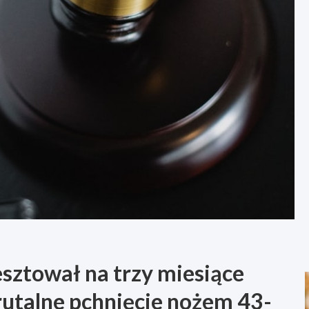
sztował na trzy miesiące
utalne pchnięcie nożem 43-