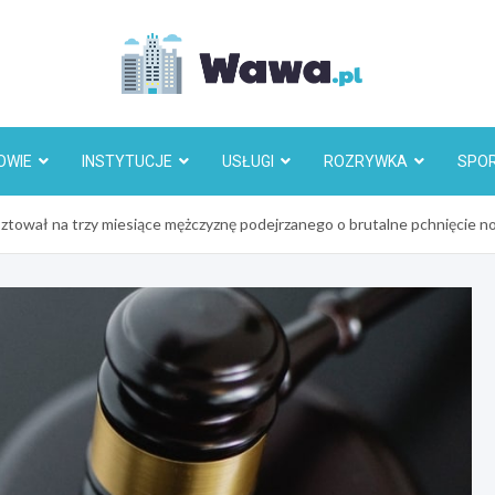
Wawa.p
OWIE
INSTYTUCJE
USŁUGI
ROZRYWKA
SPO
tował na trzy miesiące mężczyznę podejrzanego o brutalne pchnięcie n