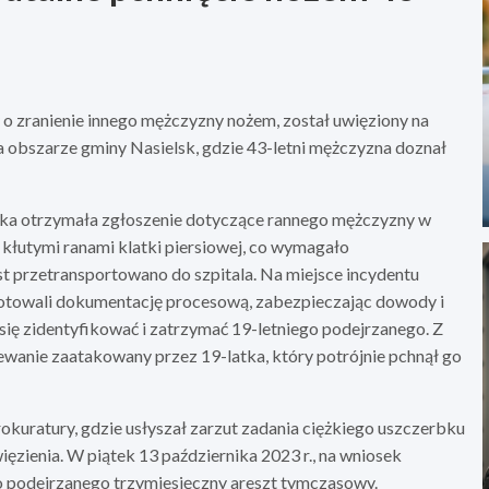
 zranienie innego mężczyzny nożem, został uwięziony na
na obszarze gminy Nasielsk, gdzie 43-letni mężczyzna doznał
elska otrzymała zgłoszenie dotyczące rannego mężczyzny w
y kłutymi ranami klatki piersiowej, co wymagało
przetransportowano do szpitala. Na miejsce incydentu
otowali dokumentację procesową, zabezpieczając dowody i
się zidentyfikować i zatrzymać 19-letniego podejrzanego. Z
ziewanie zaatakowany przez 19-latka, który potrójnie pchnął go
kuratury, gdzie usłyszał zarzut zadania ciężkiego uszczerbku
ięzienia. W piątek 13 października 2023 r., na wniosek
go podejrzanego trzymiesięczny areszt tymczasowy.