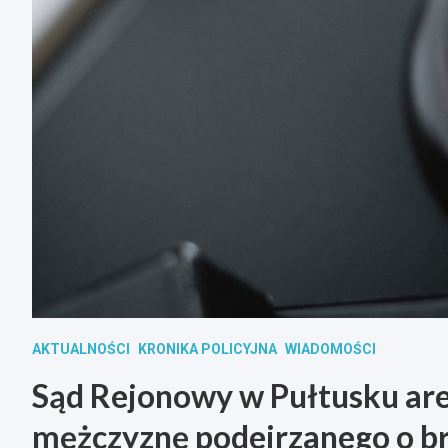
AKTUALNOŚCI
KRONIKA POLICYJNA
WIADOMOŚCI
Sąd Rejonowy w Pułtusku are
mężczyznę podejrzanego o br