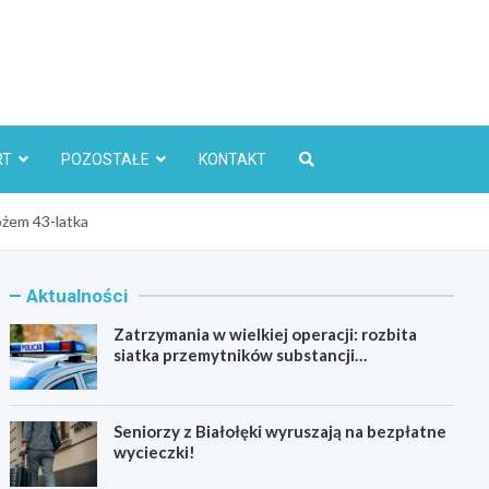
l
RT
POZOSTAŁE
KONTAKT
ożem 43-latka
Aktualności
Zatrzymania w wielkiej operacji: rozbita
siatka przemytników substancji
psychoaktywnych
Seniorzy z Białołęki wyruszają na bezpłatne
wycieczki!