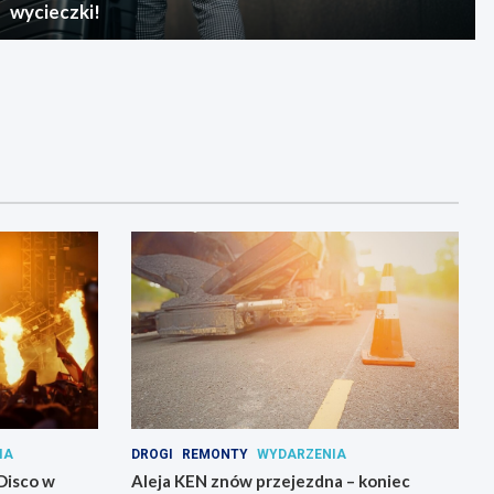
wycieczki!
IA
DROGI
REMONTY
WYDARZENIA
Disco w
Aleja KEN znów przejezdna – koniec