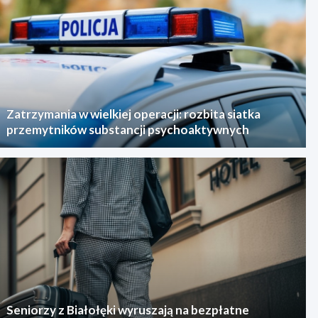
Zatrzymania w wielkiej operacji: rozbita siatka
przemytników substancji psychoaktywnych
Seniorzy z Białołęki wyruszają na bezpłatne