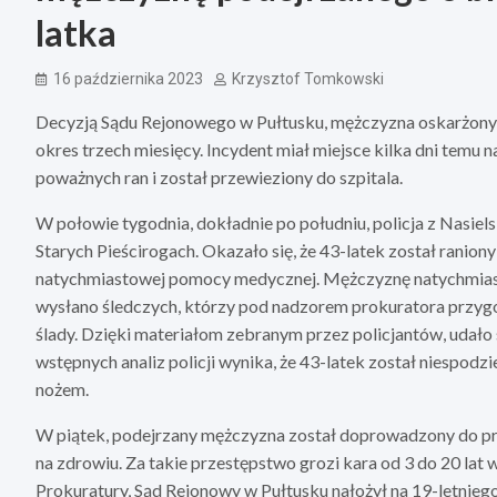
latka
16 października 2023
Krzysztof Tomkowski
Decyzją Sądu Rejonowego w Pułtusku, mężczyzna oskarżony o
okres trzech miesięcy. Incydent miał miejsce kilka dni temu 
poważnych ran i został przewieziony do szpitala.
W połowie tygodnia, dokładnie po południu, policja z Nasi
Starych Pieścirogach. Okazało się, że 43-latek został ranion
natychmiastowej pomocy medycznej. Mężczyznę natychmiast 
wysłano śledczych, którzy pod nadzorem prokuratora przyg
ślady. Dzięki materiałom zebranym przez policjantów, udało 
wstępnych analiz policji wynika, że 43-latek został niespod
nożem.
W piątek, podejrzany mężczyzna został doprowadzony do pro
na zdrowiu. Za takie przestępstwo grozi kara od 3 do 20 lat w
Prokuratury, Sąd Rejonowy w Pułtusku nałożył na 19-letnie