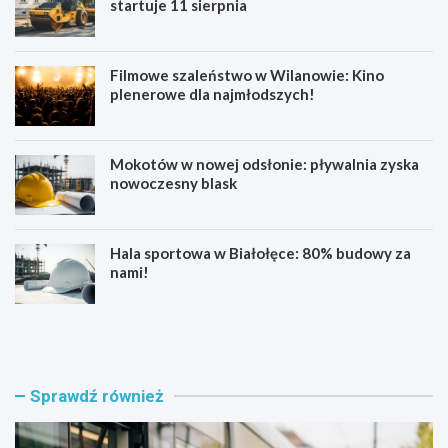
startuje 11 sierpnia
Filmowe szaleństwo w Wilanowie: Kino
plenerowe dla najmłodszych!
Mokotów w nowej odsłonie: pływalnia zyska
nowoczesny blask
Hala sportowa w Białołęce: 80% budowy za
nami!
B
K
ł
u
ę
b
k
a
i
ń
Sprawdź również
t
s
n
k
y
a