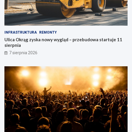
n
i
e
INFRASTRUKTURA
REMONTY
Ulica Okrąg zyska nowy wygląd – przebudowa startuje 11
sierpnia
7 sierpnia 2026