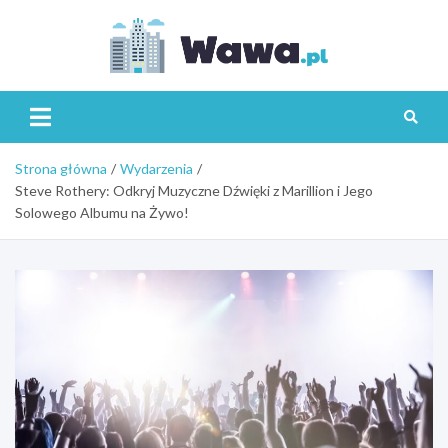
Skip
to
content
Wawa.p
Strona główna
Wydarzenia
Steve Rothery: Odkryj Muzyczne Dźwięki z Marillion i Jego
Solowego Albumu na Żywo!