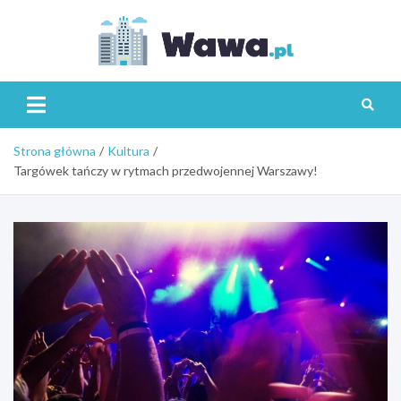
Skip
to
content
Wawa.p
Strona główna
Kultura
Targówek tańczy w rytmach przedwojennej Warszawy!