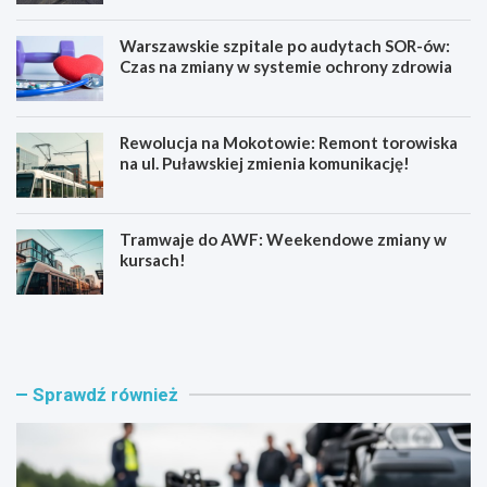
Warszawskie szpitale po audytach SOR-ów:
Czas na zmiany w systemie ochrony zdrowia
Rewolucja na Mokotowie: Remont torowiska
na ul. Puławskiej zmienia komunikację!
Tramwaje do AWF: Weekendowe zmiany w
kursach!
E
B
g
e
z
z
a
p
m
i
Sprawdź również
i
e
n
c
y
z
n
n
a
e