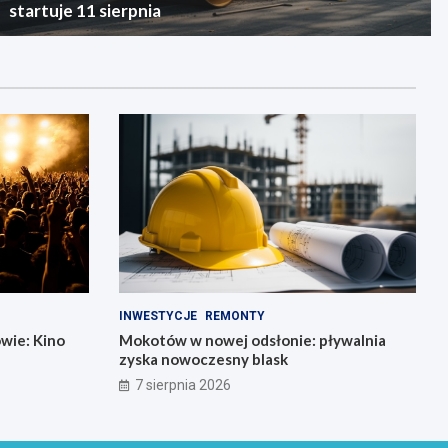
startuje 11 sierpnia
INWESTYCJE
REMONTY
wie: Kino
Mokotów w nowej odsłonie: pływalnia
zyska nowoczesny blask
7 sierpnia 2026