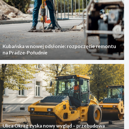
Kubańska w nowej odsłonie: rozpoczęcie remontu
na Pradze-Południe
Ulica Okrąg zyska nowy wygląd – przebudowa