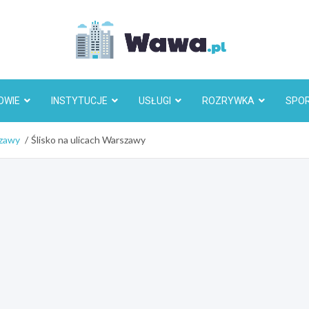
Wawa.p
OWIE
INSTYTUCJE
USŁUGI
ROZRYWKA
SPO
szawy
Ślisko na ulicach Warszawy