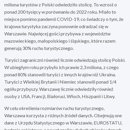
miliona turystów z Polski odwiedziło stolicę. To wzrost o
ponad 200 tysięcy w porównaniu do 2022 roku. Miało to
miejsce pomimo pandemii COVID-19, co świadczy o tym, że
krajowa turystyka zaczyna ponownie odradzać się w
Warszawie. Najwięcej gości przybywa z województw
mazowieckiego, małopolskiego i śląskiego, które razem
generują 30% ruchu turystycznego.
Turyści zagraniczni również licznie odwiedzają stolicę Polski.
W ubiegłym roku przybyło ich prawie 2,3 miliona, z czego
ponad 80% stanowili turyści z innych krajów niż Ukraina.
Turyści z Wielkiej Brytanii i Niemiec stanowili ponad 1/4
ogółu przybyszy. Warszawę licznie odwiedziły również
osoby z USA, Francji, Białorusi, Włoch, Hiszpanii i Litwy.
W celu określenia rozmiarów ruchu turystycznego,
Warszawa korzysta z różnych źródeł danych. Obejmują one
dane z Urzędu Statystycznego w Warszawie, EUROSTATU,
badania ankietowe, a nawet analizy dużych zbiorów danych