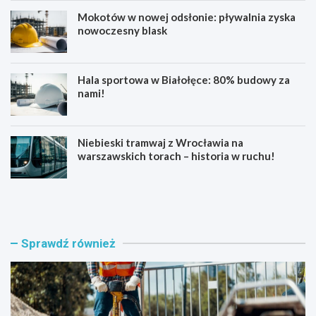
Mokotów w nowej odsłonie: pływalnia zyska
nowoczesny blask
Hala sportowa w Białołęce: 80% budowy za
nami!
Niebieski tramwaj z Wrocławia na
warszawskich torach – historia w ruchu!
K
U
u
l
b
i
a
c
ń
a
Sprawdź również
s
O
k
k
a
r
w
ą
n
g
o
z