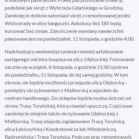
podobnie jak skręt z Wybrzeża Gdańskiego w Grodzką.
Zamknięcie dotknie natomiast skręt z remontowanej jezdni
Wisłostrady w ulicę Sanguszki. Autobusy linii 185 będą
kursować bez zmian. Zakończenie wymiany nawierzchni
planowane jest na poniedziałek, 11 listopada, o godzinie 4:00.
Nadchodzący weekend przyniesie również asfaltowanie
następnego odcinka buspasa na ulicy Głębockiej. Frezowanie
zacznie się w piątek, 8 listopada, o godzinie 21:00 i potrwa
do poniedziałku, 11 listopada, do tej samej godziny. W tym
okresie, nie będzie możliwości przejazdu ulicą Głębocką –
pomiędzy skrzyżowaniem z Malborską a wjazdem do
centrum handlowego. Do sklepów będzie można dotrzeć od
strony Trasy Toruńskiej, którą również opuszczą. Częściowe
zamknięcie obejmie także skrzyżowanie Głębockiej z
Malborską. Trasę objazdu zaplanowano Trasą Toruńską,
ulicą Łabiszyńską i Kondratowicza lub Młodzieńczą,
Radzymińską i Trasą Toruńską. Podczas prac remontowych,