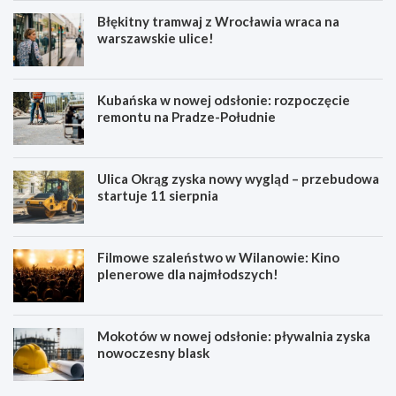
Błękitny tramwaj z Wrocławia wraca na
warszawskie ulice!
Kubańska w nowej odsłonie: rozpoczęcie
remontu na Pradze-Południe
Ulica Okrąg zyska nowy wygląd – przebudowa
startuje 11 sierpnia
Filmowe szaleństwo w Wilanowie: Kino
plenerowe dla najmłodszych!
Mokotów w nowej odsłonie: pływalnia zyska
nowoczesny blask
P
B
o
ł