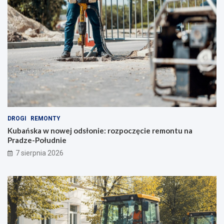
d
r
o
g
o
w
y
m
DROGI
REMONTY
Kubańska w nowej odsłonie: rozpoczęcie remontu na
Pradze-Południe
7 sierpnia 2026