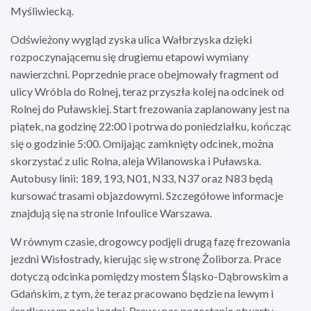
Myśliwiecką.
Odświeżony wygląd zyska ulica Wałbrzyska dzięki
rozpoczynającemu się drugiemu etapowi wymiany
nawierzchni. Poprzednie prace obejmowały fragment od
ulicy Wróbla do Rolnej, teraz przyszła kolej na odcinek od
Rolnej do Puławskiej. Start frezowania zaplanowany jest na
piątek, na godzinę 22:00 i potrwa do poniedziałku, kończąc
się o godzinie 5:00. Omijając zamknięty odcinek, można
skorzystać z ulic Rolna, aleja Wilanowska i Puławska.
Autobusy linii: 189, 193, N01, N33, N37 oraz N83 będą
kursować trasami objazdowymi. Szczegółowe informacje
znajdują się na stronie Infoulice Warszawa.
W równym czasie, drogowcy podjęli drugą fazę frezowania
jezdni Wisłostrady, kierując się w stronę Żoliborza. Prace
dotyczą odcinka pomiędzy mostem Śląsko-Dąbrowskim a
Gdańskim, z tym, że teraz pracowano będzie na lewym i
środkowym pasie jezdni. Prawy pas pozostanie otwarty,