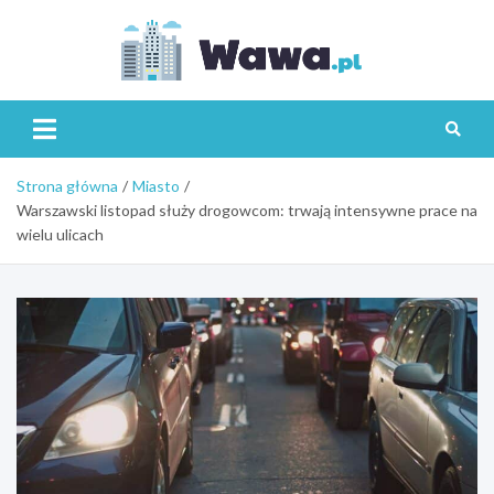
Skip
to
content
Wawa.p
Strona główna
Miasto
Warszawski listopad służy drogowcom: trwają intensywne prace na
wielu ulicach