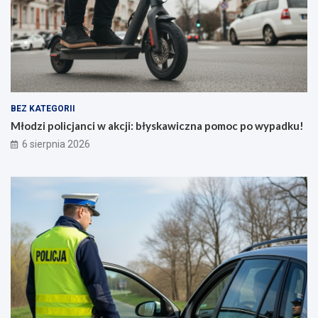
ł
a
a
p
L
o
i
m
v
o
e
c
!
p
”
o
BEZ KATEGORII
j
w
Młodzi policjanci w akcji: błyskawiczna pomoc po wypadku!
u
y
6 sierpnia 2026
ż
p
8
a
s
d
i
k
e
u
r
!
p
n
i
a