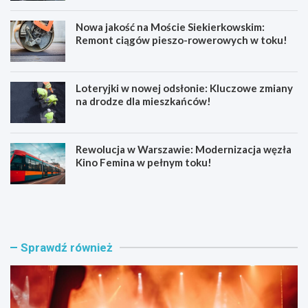
Nowa jakość na Moście Siekierkowskim:
Remont ciągów pieszo-rowerowych w toku!
Loteryjki w nowej odsłonie: Kluczowe zmiany
na drodze dla mieszkańców!
Rewolucja w Warszawie: Modernizacja węzła
Kino Femina w pełnym toku!
M
M
u
ł
z
o
y
d
c
z
Sprawdź również
z
i
n
p
e
o
e
l
m
i