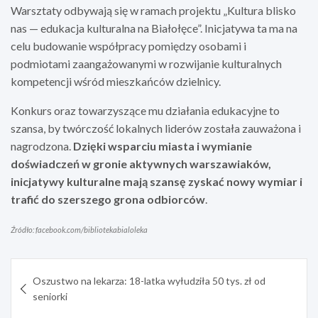
Warsztaty odbywają się w ramach projektu „Kultura blisko
nas — edukacja kulturalna na Białołęce”. Inicjatywa ta ma na
celu budowanie współpracy pomiędzy osobami i
podmiotami zaangażowanymi w rozwijanie kulturalnych
kompetencji wśród mieszkańców dzielnicy.
Konkurs oraz towarzyszące mu działania edukacyjne to
szansa, by twórczość lokalnych liderów została zauważona i
nagrodzona.
Dzięki wsparciu miasta i wymianie
doświadczeń w gronie aktywnych warszawiaków,
inicjatywy kulturalne mają szansę zyskać nowy wymiar i
trafić do szerszego grona odbiorców
.
Źródło: facebook.com/bibliotekabialoleka
Nawigacja
Oszustwo na lekarza: 18-latka wyłudziła 50 tys. zł od
wpisu
seniorki