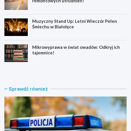
remontowych utrudnień!
Muzyczny Stand Up: Letni Wieczór Pełen
Śmiechu w Białołęce
Mikrowyprawa w świat owadów: Odkryj ich
tajemnice!
Z
S
a
e
t
n
r
i
z
o
Sprawdź również
y
r
m
z
a
y
n
z
i
B
a
i
w
a
w
ł