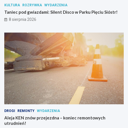
n
KULTURA
ROZRYWKA
WYDARZENIA
c
Taniec pod gwiazdami: Silent Disco w Parku Pięciu Sióstr!
j
i
8 sierpnia 2026
p
s
y
c
h
o
a
k
t
y
w
n
y
c
h
DROGI
REMONTY
WYDARZENIA
Aleja KEN znów przejezdna – koniec remontowych
utrudnień!