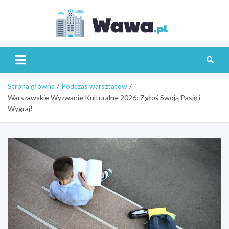
Skip
to
content
Wawa.p
Strona główna
Podczas warsztatów
Warszawskie Wyzwanie Kulturalne 2026: Zgłoś Swoją Pasję i
Wygraj!