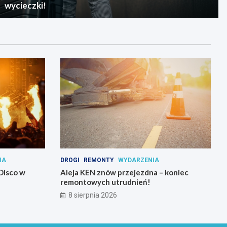
wycieczki!
IA
DROGI
REMONTY
WYDARZENIA
Disco w
Aleja KEN znów przejezdna – koniec
remontowych utrudnień!
8 sierpnia 2026