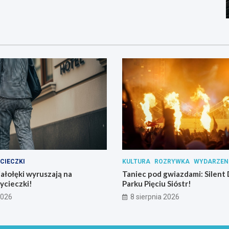
CIECZKI
KULTURA
ROZRYWKA
WYDARZEN
iałołęki wyruszają na
Taniec pod gwiazdami: Silent 
ycieczki!
Parku Pięciu Sióstr!
2026
8 sierpnia 2026