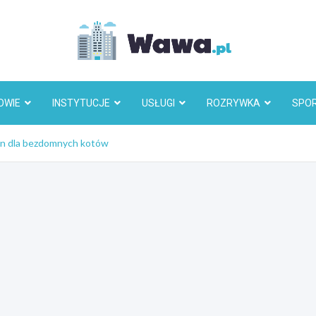
Wawa.p
OWIE
INSTYTUCJE
USŁUGI
ROZRYWKA
SPO
lon dla bezdomnych kotów