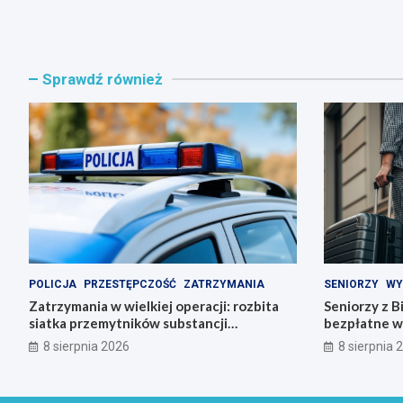
Sprawdź również
POLICJA
PRZESTĘPCZOŚĆ
ZATRZYMANIA
SENIORZY
WY
Zatrzymania w wielkiej operacji: rozbita
Seniorzy z B
siatka przemytników substancji
bezpłatne w
psychoaktywnych
8 sierpnia 2026
8 sierpnia 