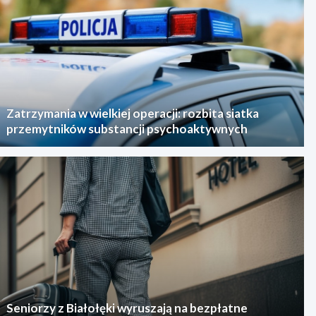
Zatrzymania w wielkiej operacji: rozbita siatka
przemytników substancji psychoaktywnych
Seniorzy z Białołęki wyruszają na bezpłatne