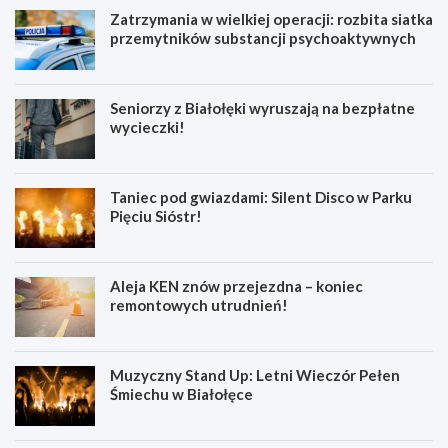
Zatrzymania w wielkiej operacji: rozbita siatka
przemytników substancji psychoaktywnych
Seniorzy z Białołęki wyruszają na bezpłatne
wycieczki!
Taniec pod gwiazdami: Silent Disco w Parku
Pięciu Sióstr!
Aleja KEN znów przejezdna – koniec
remontowych utrudnień!
Muzyczny Stand Up: Letni Wieczór Pełen
Śmiechu w Białołęce