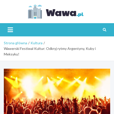
Skip
to
content
Wawa.p
Strona główna
Kultura
Wawerski Festiwal Kultur: Odkryj rytmy Argentyny, Kuby i
Meksyku!