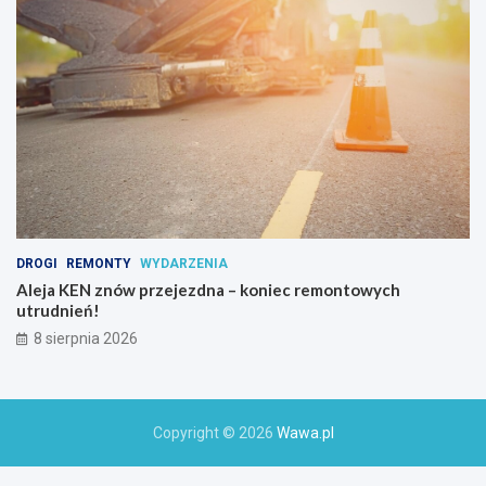
h
o
a
k
t
y
w
n
y
c
h
DROGI
REMONTY
WYDARZENIA
Aleja KEN znów przejezdna – koniec remontowych
utrudnień!
8 sierpnia 2026
Copyright © 2026
Wawa.pl