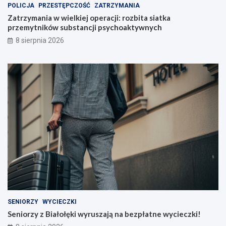
POLICJA
PRZESTĘPCZOŚĆ
ZATRZYMANIA
p
u
e
s
Zatrzymania w wielkiej operacji: rozbita siatka
r
z
przemytników substancji psychoaktywnych
a
a
8 sierpnia 2026
c
j
j
ą
i
n
:
a
r
b
o
e
z
z
b
p
i
ł
t
a
a
t
s
n
i
e
a
w
t
y
k
c
a
i
SENIORZY
WYCIECZKI
p
e
Seniorzy z Białołęki wyruszają na bezpłatne wycieczki!
r
c