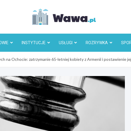
Wawa.p
OWIE
INSTYTUCJE
USŁUGI
ROZRYWKA
SPO
ch na Ochocie: zatrzymanie 65-letniej kobiety z Armenii i postawienie je