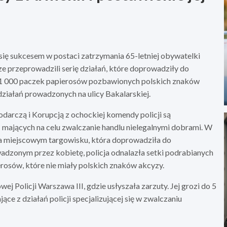
się sukcesem w postaci zatrzymania 65-letniej obywatelki
ze przeprowadzili serię działań, które doprowadziły do
 11 000 paczek papierosów pozbawionych polskich znaków
działań prowadzonych na ulicy Bakalarskiej.
arczą i Korupcją z ochockiej komendy policji są
 mających na celu zwalczanie handlu nielegalnymi dobrami. W
na miejscowym targowisku, która doprowadziła do
wadzonym przez kobietę, policja odnalazła setki podrabianych
osów, które nie miały polskich znaków akcyzy.
 Policji Warszawa III, gdzie usłyszała zarzuty. Jej grozi do 5
ące z działań policji specjalizującej się w zwalczaniu