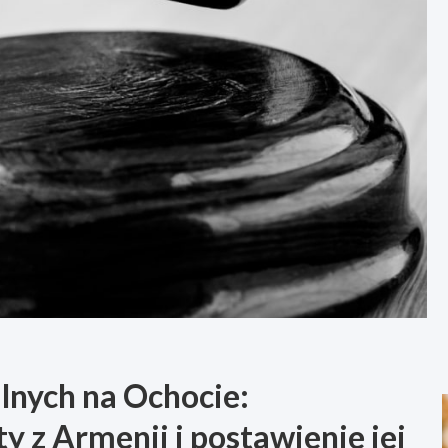
lnych na Ochocie:
y z Armenii i postawienie jej