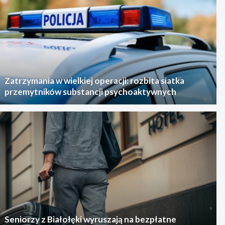
Zatrzymania w wielkiej operacji: rozbita siatka
przemytników substancji psychoaktywnych
Seniorzy z Białołęki wyruszają na bezpłatne