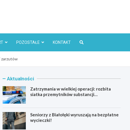
l
RT
POZOSTAŁE
KONTAKT
j zarzutów
Aktualności
Zatrzymania w wielkiej operacji: rozbita
siatka przemytników substancji
psychoaktywnych
Seniorzy z Białołęki wyruszają na bezpłatne
wycieczki!