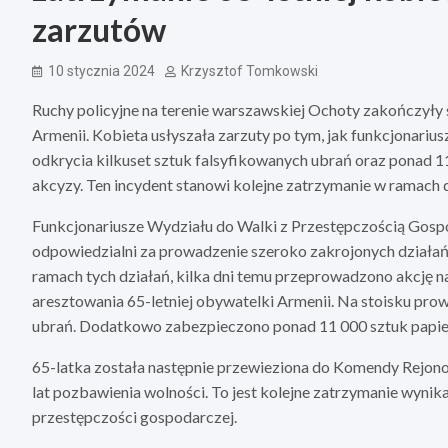
zarzutów
10 stycznia 2024
Krzysztof Tomkowski
Ruchy policyjne na terenie warszawskiej Ochoty zakończyły 
Armenii. Kobieta usłyszała zarzuty po tym, jak funkcjonarius
odkrycia kilkuset sztuk falsyfikowanych ubrań oraz ponad
akcyzy. Ten incydent stanowi kolejne zatrzymanie w ramach 
Funkcjonariusze Wydziału do Walki z Przestępczością Gospod
odpowiedzialni za prowadzenie szeroko zakrojonych działań
ramach tych działań, kilka dni temu przeprowadzono akcję 
aresztowania 65-letniej obywatelki Armenii. Na stoisku pro
ubrań. Dodatkowo zabezpieczono ponad 11 000 sztuk papier
65-latka została następnie przewieziona do Komendy Rejonowej
lat pozbawienia wolności. To jest kolejne zatrzymanie wynikaj
przestępczości gospodarczej.