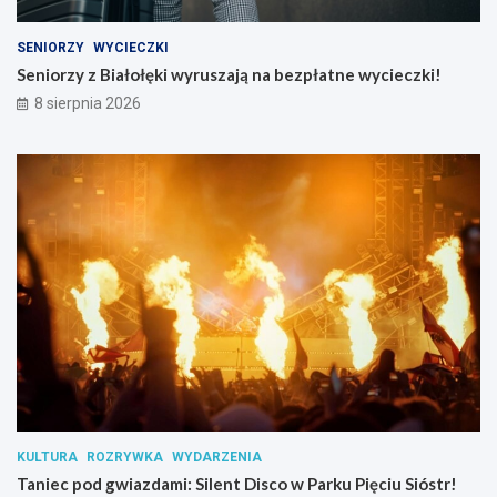
k
c
a
i
SENIORZY
WYCIECZKI
p
e
Seniorzy z Białołęki wyruszają na bezpłatne wycieczki!
r
c
8 sierpnia 2026
z
z
e
k
m
i
y
!
t
n
i
k
ó
w
s
u
b
s
t
a
n
KULTURA
ROZRYWKA
WYDARZENIA
c
Taniec pod gwiazdami: Silent Disco w Parku Pięciu Sióstr!
j