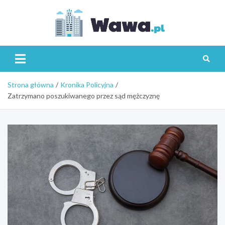
Skip
to
content
Wawa.p
Strona główna
Kronika Policyjna
Zatrzymano poszukiwanego przez sąd mężczyznę