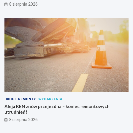
i
8 sierpnia 2026
p
s
y
c
h
o
a
k
t
y
w
n
y
c
h
DROGI
REMONTY
WYDARZENIA
Aleja KEN znów przejezdna – koniec remontowych
utrudnień!
8 sierpnia 2026