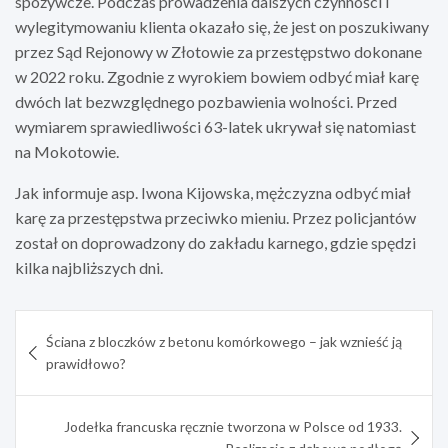
spożywcze. Podczas prowadzenia dalszych czynności i
wylegitymowaniu klienta okazało się, że jest on poszukiwany
przez Sąd Rejonowy w Złotowie za przestępstwo dokonane
w 2022 roku. Zgodnie z wyrokiem bowiem odbyć miał karę
dwóch lat bezwzględnego pozbawienia wolności. Przed
wymiarem sprawiedliwości 63-latek ukrywał się natomiast
na Mokotowie.
Jak informuje asp. Iwona Kijowska, mężczyzna odbyć miał
karę za przestępstwa przeciwko mieniu. Przez policjantów
został on doprowadzony do zakładu karnego, gdzie spędzi
kilka najbliższych dni.
Nawigacja
Ściana z bloczków z betonu komórkowego – jak wznieść ją
wpisu
prawidłowo?
Jodełka francuska ręcznie tworzona w Polsce od 1933.