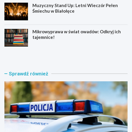
Muzyczny Stand Up: Letni Wieczór Pełen
Śmiechu w Białołęce
Mikrowyprawa w świat owadów: Odkryj ich
tajemnice!
Z
S
a
e
t
n
r
i
z
o
Sprawdź również
y
r
m
z
a
y
n
z
i
B
a
i
w
a
w
ł
i
o
e
ł
l
ę