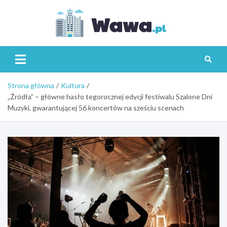
Skip
to
content
Wawa.p
Strona główna
Kultura
„Źródła” – główne hasło tegorocznej edycji festiwalu Szalone Dni
Muzyki, gwarantującej 56 koncertów na sześciu scenach