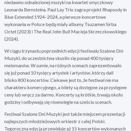
niedawno odnalezionej muzyki na kwartet smyczkowy
Leonarda Bernsteina. Paul Lay Trio zagra projekt Rhapsody in
Blue Extended 1924–2024, a pierwsze koncertowe
wykonania w Polsce będą miały albumy Tsuzamen Sirba
Octet (2023) i The Real John Bull Macieja Skrzeczkowskiego
(2024).
W ciągu trzynastu poprzednich edycji festiwalu Szalone Dni
Muzyki, do uczestnictwa skusiło się ponad 400 tysięcy
melomanów. W sumie, na różnych scenach zaprezentowało
się już ponad 10 tysięcy artystek i artystów, którzy dali
blisko 800 koncertów. Ciekawe jest to, że festiwal nie ma
charakteru komercyjnego, a bilety są dostępne za przystępne
ceny lub wręcz za darmo. Koncerty są krótkie, trwają około
godziny i odbywają się równolegle na sześciu scenach.
Festiwal Szalone Dni Muzyki jest także miejscem prezentacji
najlepszych młodzieżowych orkiestr z całej Polski.
Tegoroczna edycja przewiduje aż 15 koncertów wykonanych