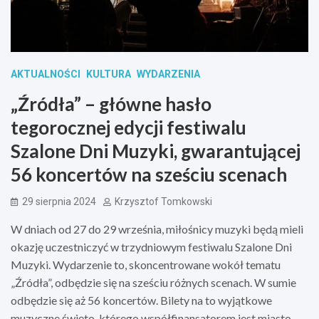
AKTUALNOŚCI
KULTURA
WYDARZENIA
„Źródła” – główne hasło
tegorocznej edycji festiwalu
Szalone Dni Muzyki, gwarantującej
56 koncertów na sześciu scenach
29 sierpnia 2024
Krzysztof Tomkowski
W dniach od 27 do 29 września, miłośnicy muzyki będą mieli
okazję uczestniczyć w trzydniowym festiwalu Szalone Dni
Muzyki. Wydarzenie to, skoncentrowane wokół tematu
„Źródła”, odbędzie się na sześciu różnych scenach. W sumie
odbędzie się aż 56 koncertów. Bilety na to wyjątkowe
muzyczne święto, którego współfinansatorem jest miasto