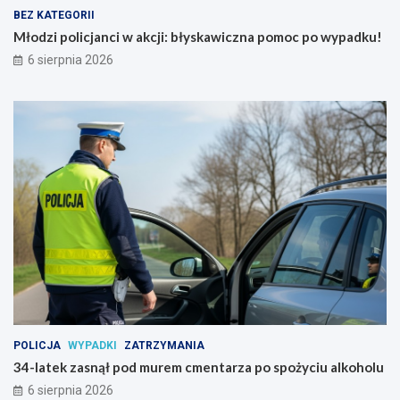
j
e
BEZ KATEGORII
i
m
:
c
Młodzi policjanci w akcji: błyskawiczna pomoc po wypadku!
b
m
6 sierpnia 2026
ł
e
y
n
s
t
k
a
a
r
w
z
i
a
c
p
z
o
n
s
a
p
p
o
o
ż
m
y
o
c
c
i
p
u
POLICJA
WYPADKI
ZATRZYMANIA
o
a
34-latek zasnął pod murem cmentarza po spożyciu alkoholu
w
l
6 sierpnia 2026
y
k