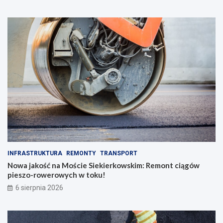
p
o
a
h
d
o
k
l
u
u
!
INFRASTRUKTURA
REMONTY
TRANSPORT
Nowa jakość na Moście Siekierkowskim: Remont ciągów
pieszo-rowerowych w toku!
6 sierpnia 2026