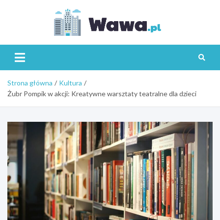
Skip
to
content
Wawa.p
Strona główna
Kultura
Żubr Pompik w akcji: Kreatywne warsztaty teatralne dla dzieci