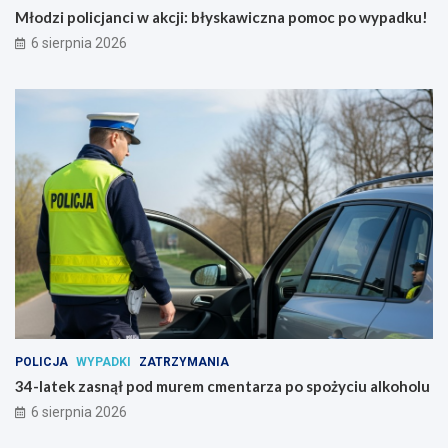
j
w
Młodzi policjanci w akcji: błyskawiczna pomoc po wypadku!
u
y
6 sierpnia 2026
ż
p
8
a
s
d
i
k
e
u
r
!
p
n
i
a
POLICJA
WYPADKI
ZATRZYMANIA
34-latek zasnął pod murem cmentarza po spożyciu alkoholu
6 sierpnia 2026