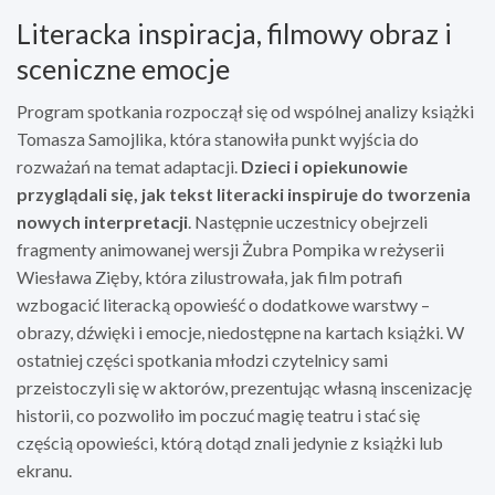
Literacka inspiracja, filmowy obraz i
sceniczne emocje
Program spotkania rozpoczął się od wspólnej analizy książki
Tomasza Samojlika, która stanowiła punkt wyjścia do
rozważań na temat adaptacji.
Dzieci i opiekunowie
przyglądali się, jak tekst literacki inspiruje do tworzenia
nowych interpretacji
. Następnie uczestnicy obejrzeli
fragmenty animowanej wersji Żubra Pompika w reżyserii
Wiesława Zięby, która zilustrowała, jak film potrafi
wzbogacić literacką opowieść o dodatkowe warstwy –
obrazy, dźwięki i emocje, niedostępne na kartach książki. W
ostatniej części spotkania młodzi czytelnicy sami
przeistoczyli się w aktorów, prezentując własną inscenizację
historii, co pozwoliło im poczuć magię teatru i stać się
częścią opowieści, którą dotąd znali jedynie z książki lub
ekranu.