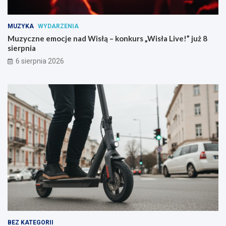
s
c
ł
j
MUZYKA
WYDARZENIA
ą
i
–
:
Muzyczne emocje nad Wisłą – konkurs „Wisła Live!” już 8
k
b
sierpnia
o
ł
6 sierpnia 2026
n
y
k
s
u
k
r
a
s
w
„
i
W
c
i
z
s
n
ł
a
a
p
L
o
i
m
v
o
e
c
!
p
”
o
BEZ KATEGORII