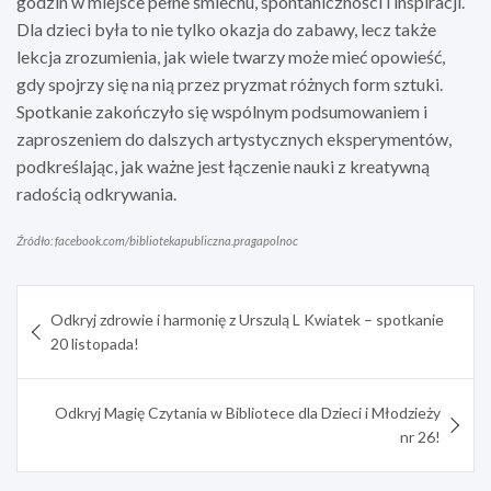
godzin w miejsce pełne śmiechu, spontaniczności i inspiracji.
Dla dzieci była to nie tylko okazja do zabawy, lecz także
lekcja zrozumienia, jak wiele twarzy może mieć opowieść,
gdy spojrzy się na nią przez pryzmat różnych form sztuki.
Spotkanie zakończyło się wspólnym podsumowaniem i
zaproszeniem do dalszych artystycznych eksperymentów,
podkreślając, jak ważne jest łączenie nauki z kreatywną
radością odkrywania.
Źródło: facebook.com/bibliotekapubliczna.pragapolnoc
Nawigacja
Odkryj zdrowie i harmonię z Urszulą L Kwiatek – spotkanie
wpisu
20 listopada!
Odkryj Magię Czytania w Bibliotece dla Dzieci i Młodzieży
nr 26!