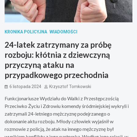
KRONIKA POLICYJNA
WIADOMOŚCI
24-latek zatrzymany za próbę
rozboju: kłótnia z dziewczyną
przyczyną ataku na
przypadkowego przechodnia
6 listopada 2024
Krzysztof Tomkowski
Funkcjonariusze Wydziału do Walki z Przestępczością
Przeciwko Życiu i Zdrowiu komendy śródmiejskiej wykryli i
zatrzymali 24-letniego mężczyznę podejrzanego o
dokonanie aktu rozboju. Młody człowiek wyjaśnił w
rozmowie z policją, że atak na innego mężczyznę był
wynikiem konfliktu z jego partnerką. Według jego relacji, w