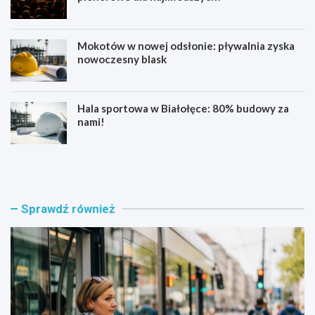
Mokotów w nowej odsłonie: pływalnia zyska
nowoczesny blask
Hala sportowa w Białołęce: 80% budowy za
nami!
B
K
ł
u
ę
b
k
a
i
ń
Sprawdź również
t
s
n
k
y
a
t
w
r
n
a
o
m
w
w
e