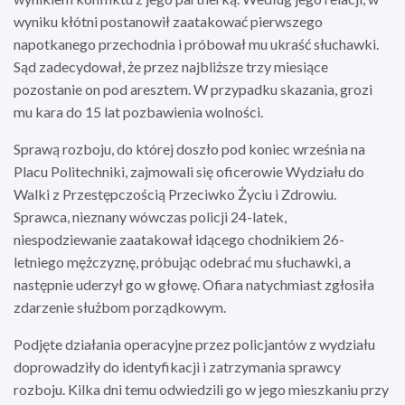
wyniku kłótni postanowił zaatakować pierwszego
napotkanego przechodnia i próbował mu ukraść słuchawki.
Sąd zadecydował, że przez najbliższe trzy miesiące
pozostanie on pod aresztem. W przypadku skazania, grozi
mu kara do 15 lat pozbawienia wolności.
Sprawą rozboju, do której doszło pod koniec września na
Placu Politechniki, zajmowali się oficerowie Wydziału do
Walki z Przestępczością Przeciwko Życiu i Zdrowiu.
Sprawca, nieznany wówczas policji 24-latek,
niespodziewanie zaatakował idącego chodnikiem 26-
letniego mężczyznę, próbując odebrać mu słuchawki, a
następnie uderzył go w głowę. Ofiara natychmiast zgłosiła
zdarzenie służbom porządkowym.
Podjęte działania operacyjne przez policjantów z wydziału
doprowadziły do identyfikacji i zatrzymania sprawcy
rozboju. Kilka dni temu odwiedzili go w jego mieszkaniu przy