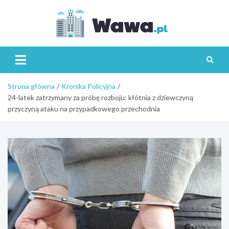
Skip
to
content
Wawa.p
Strona główna
Kronika Policyjna
24-latek zatrzymany za próbę rozboju: kłótnia z dziewczyną
przyczyną ataku na przypadkowego przechodnia