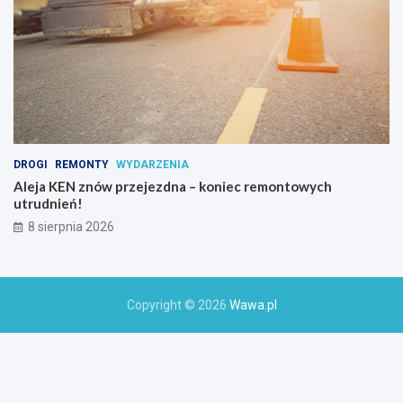
k
t
y
w
n
y
c
h
DROGI
REMONTY
WYDARZENIA
Aleja KEN znów przejezdna – koniec remontowych
utrudnień!
8 sierpnia 2026
Copyright © 2026
Wawa.pl