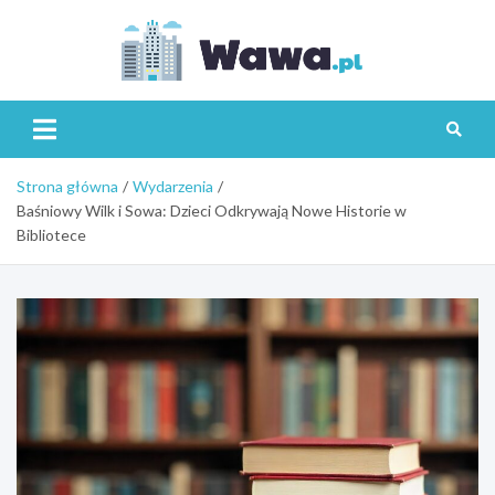
Skip
to
content
Wawa.p
Strona główna
Wydarzenia
Baśniowy Wilk i Sowa: Dzieci Odkrywają Nowe Historie w
Bibliotece