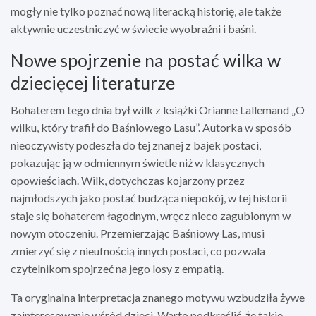
mogły nie tylko poznać nową literacką historię, ale także
aktywnie uczestniczyć w świecie wyobraźni i baśni.
Nowe spojrzenie na postać wilka w
dziecięcej literaturze
Bohaterem tego dnia był wilk z książki Orianne Lallemand „O
wilku, który trafił do Baśniowego Lasu”. Autorka w sposób
nieoczywisty podeszła do tej znanej z bajek postaci,
pokazując ją w odmiennym świetle niż w klasycznych
opowieściach. Wilk, dotychczas kojarzony przez
najmłodszych jako postać budząca niepokój, w tej historii
staje się bohaterem łagodnym, wręcz nieco zagubionym w
nowym otoczeniu. Przemierzając Baśniowy Las, musi
zmierzyć się z nieufnością innych postaci, co pozwala
czytelnikom spojrzeć na jego losy z empatią.
Ta oryginalna interpretacja znanego motywu wzbudziła żywe
zainteresowanie wśród dzieci. Warto podkreślić, że takie