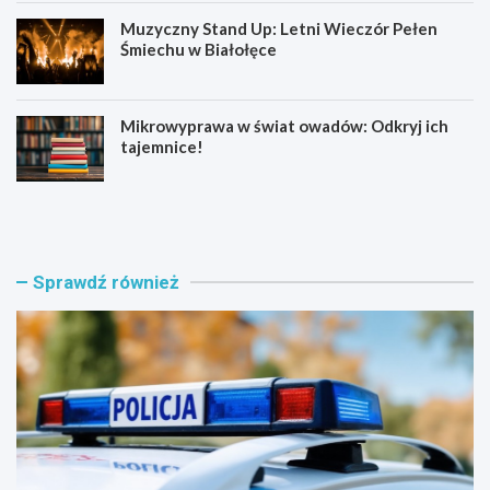
Muzyczny Stand Up: Letni Wieczór Pełen
Śmiechu w Białołęce
Mikrowyprawa w świat owadów: Odkryj ich
tajemnice!
Z
S
a
e
t
n
r
i
z
o
Sprawdź również
y
r
m
z
a
y
n
z
i
B
a
i
w
a
w
ł
i
o
e
ł
l
ę