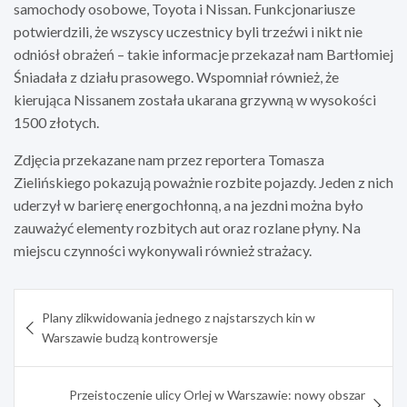
samochody osobowe, Toyota i Nissan. Funkcjonariusze
potwierdzili, że wszyscy uczestnicy byli trzeźwi i nikt nie
odniósł obrażeń – takie informacje przekazał nam Bartłomiej
Śniadała z działu prasowego. Wspomniał również, że
kierująca Nissanem została ukarana grzywną w wysokości
1500 złotych.
Zdjęcia przekazane nam przez reportera Tomasza
Zielińskiego pokazują poważnie rozbite pojazdy. Jeden z nich
uderzył w barierę energochłonną, a na jezdni można było
zauważyć elementy rozbitych aut oraz rozlane płyny. Na
miejscu czynności wykonywali również strażacy.
Nawigacja
Plany zlikwidowania jednego z najstarszych kin w
wpisu
Warszawie budzą kontrowersje
Przeistoczenie ulicy Orlej w Warszawie: nowy obszar