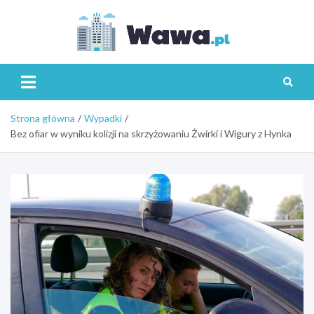
Skip
to
content
Wawa.p
Strona główna
Wypadki
Bez ofiar w wyniku kolizji na skrzyżowaniu Żwirki i Wigury z Hynka