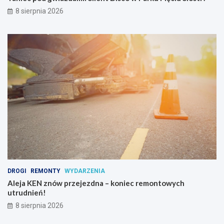
i
8 sierpnia 2026
p
s
y
c
h
o
a
k
t
y
w
n
y
c
h
DROGI
REMONTY
WYDARZENIA
Aleja KEN znów przejezdna – koniec remontowych
utrudnień!
8 sierpnia 2026