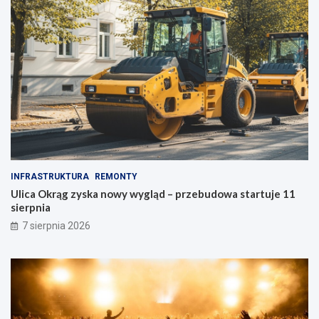
!
e
-
P
o
ł
u
d
n
i
e
INFRASTRUKTURA
REMONTY
Ulica Okrąg zyska nowy wygląd – przebudowa startuje 11
sierpnia
7 sierpnia 2026