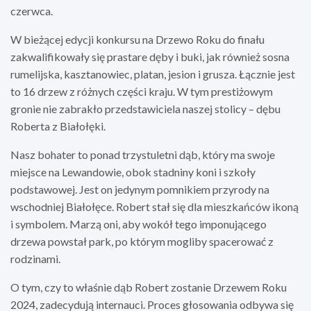
czerwca.
W bieżącej edycji konkursu na Drzewo Roku do finału
zakwalifikowały się prastare dęby i buki, jak również sosna
rumelijska, kasztanowiec, platan, jesion i grusza. Łącznie jest
to 16 drzew z różnych części kraju. W tym prestiżowym
gronie nie zabrakło przedstawiciela naszej stolicy – dębu
Roberta z Białołęki.
Nasz bohater to ponad trzystuletni dąb, który ma swoje
miejsce na Lewandowie, obok stadniny koni i szkoły
podstawowej. Jest on jedynym pomnikiem przyrody na
wschodniej Białołęce. Robert stał się dla mieszkańców ikoną
i symbolem. Marzą oni, aby wokół tego imponującego
drzewa powstał park, po którym mogliby spacerować z
rodzinami.
O tym, czy to właśnie dąb Robert zostanie Drzewem Roku
2024, zadecydują internauci. Proces głosowania odbywa się