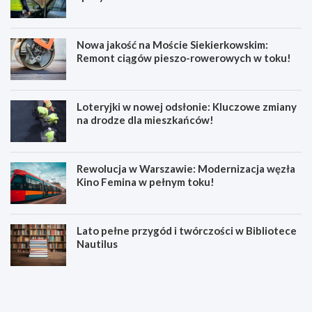
Nowa jakość na Moście Siekierkowskim:
Remont ciągów pieszo-rowerowych w toku!
Loteryjki w nowej odsłonie: Kluczowe zmiany
na drodze dla mieszkańców!
Rewolucja w Warszawie: Modernizacja węzła
Kino Femina w pełnym toku!
Lato pełne przygód i twórczości w Bibliotece
Nautilus
M
3
ł
4
o
-
d
l