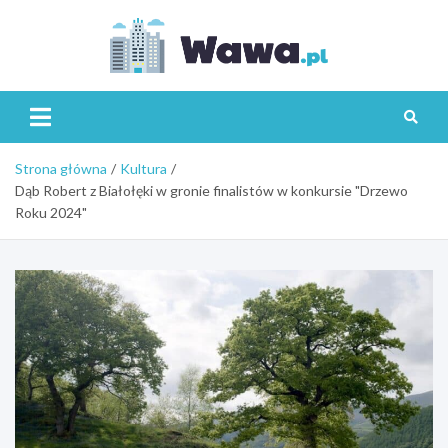
Skip
to
content
Wawa.p
Strona główna
Kultura
Dąb Robert z Białołęki w gronie finalistów w konkursie "Drzewo
Roku 2024"