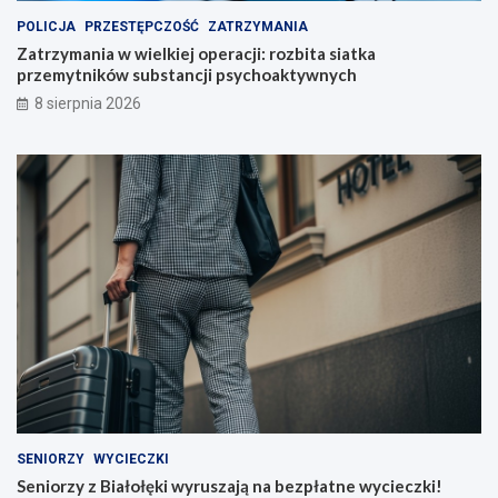
o
r
POLICJA
PRZESTĘPCZOŚĆ
ZATRZYMANIA
p
u
e
s
Zatrzymania w wielkiej operacji: rozbita siatka
r
z
przemytników substancji psychoaktywnych
a
a
8 sierpnia 2026
c
j
j
ą
i
n
:
a
r
b
o
e
z
z
b
p
i
ł
t
a
a
t
s
n
i
e
a
w
t
y
k
c
a
i
SENIORZY
WYCIECZKI
p
e
Seniorzy z Białołęki wyruszają na bezpłatne wycieczki!
r
c