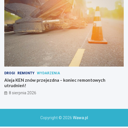
c
h
o
a
k
t
y
w
n
y
c
h
DROGI
REMONTY
WYDARZENIA
Aleja KEN znów przejezdna – koniec remontowych
utrudnień!
8 sierpnia 2026
Copyright © 2026
Wawa.pl