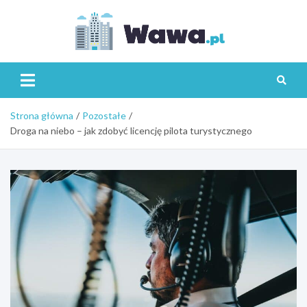
Skip
to
content
Wawa.p
Strona główna
Pozostałe
Droga na niebo – jak zdobyć licencję pilota turystycznego