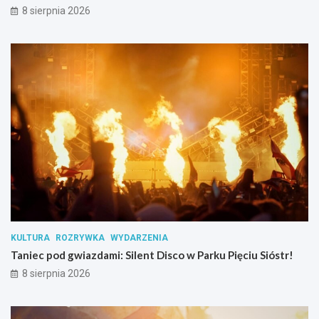
8 sierpnia 2026
z
z
e
k
m
i
y
!
t
n
i
k
ó
w
s
u
b
s
t
a
n
KULTURA
ROZRYWKA
WYDARZENIA
c
Taniec pod gwiazdami: Silent Disco w Parku Pięciu Sióstr!
j
i
8 sierpnia 2026
p
s
y