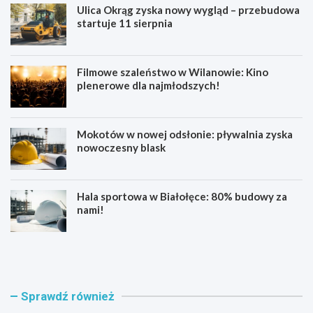
Ulica Okrąg zyska nowy wygląd – przebudowa
startuje 11 sierpnia
Filmowe szaleństwo w Wilanowie: Kino
plenerowe dla najmłodszych!
Mokotów w nowej odsłonie: pływalnia zyska
nowoczesny blask
Hala sportowa w Białołęce: 80% budowy za
nami!
B
K
ł
u
ę
b
k
a
i
ń
Sprawdź również
t
s
n
k