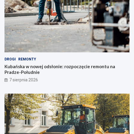
n
ę
a
c
w
i
a
e
r
r
s
e
z
m
a
o
w
n
s
t
k
u
DROGI
REMONTY
i
n
Kubańska w nowej odsłonie: rozpoczęcie remontu na
e
a
Pradze-Południe
u
P
7 sierpnia 2026
l
r
i
a
c
d
e
z
!
e
-
P
o
ł
u