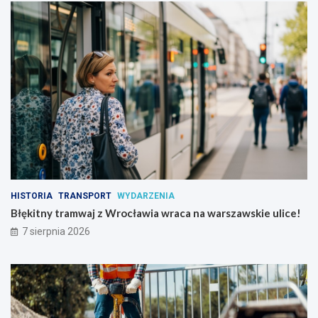
y
a
t
w
r
n
a
o
m
w
w
e
a
j
j
o
z
d
W
s
r
ł
o
o
c
n
ł
i
HISTORIA
TRANSPORT
WYDARZENIA
a
e
w
:
Błękitny tramwaj z Wrocławia wraca na warszawskie ulice!
i
r
7 sierpnia 2026
a
o
w
z
r
p
a
o
c
c
a
z