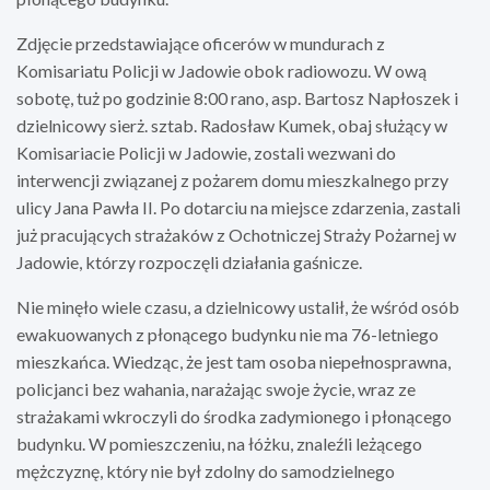
Zdjęcie przedstawiające oficerów w mundurach z
Komisariatu Policji w Jadowie obok radiowozu. W ową
sobotę, tuż po godzinie 8:00 rano, asp. Bartosz Napłoszek i
dzielnicowy sierż. sztab. Radosław Kumek, obaj służący w
Komisariacie Policji w Jadowie, zostali wezwani do
interwencji związanej z pożarem domu mieszkalnego przy
ulicy Jana Pawła II. Po dotarciu na miejsce zdarzenia, zastali
już pracujących strażaków z Ochotniczej Straży Pożarnej w
Jadowie, którzy rozpoczęli działania gaśnicze.
Nie minęło wiele czasu, a dzielnicowy ustalił, że wśród osób
ewakuowanych z płonącego budynku nie ma 76-letniego
mieszkańca. Wiedząc, że jest tam osoba niepełnosprawna,
policjanci bez wahania, narażając swoje życie, wraz ze
strażakami wkroczyli do środka zadymionego i płonącego
budynku. W pomieszczeniu, na łóżku, znaleźli leżącego
mężczyznę, który nie był zdolny do samodzielnego