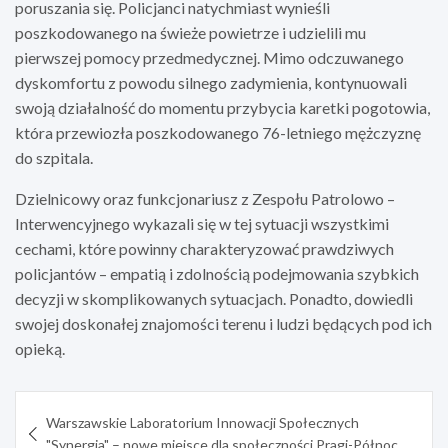
poruszania się. Policjanci natychmiast wynieśli
poszkodowanego na świeże powietrze i udzielili mu
pierwszej pomocy przedmedycznej. Mimo odczuwanego
dyskomfortu z powodu silnego zadymienia, kontynuowali
swoją działalność do momentu przybycia karetki pogotowia,
która przewiozła poszkodowanego 76-letniego mężczyznę
do szpitala.
Dzielnicowy oraz funkcjonariusz z Zespołu Patrolowo –
Interwencyjnego wykazali się w tej sytuacji wszystkimi
cechami, które powinny charakteryzować prawdziwych
policjantów – empatią i zdolnością podejmowania szybkich
decyzji w skomplikowanych sytuacjach. Ponadto, dowiedli
swojej doskonałej znajomości terenu i ludzi będących pod ich
opieką.
Nawigacja
Warszawskie Laboratorium Innowacji Społecznych
wpisu
"Synergia" – nowe miejsce dla społeczności Pragi-Północ