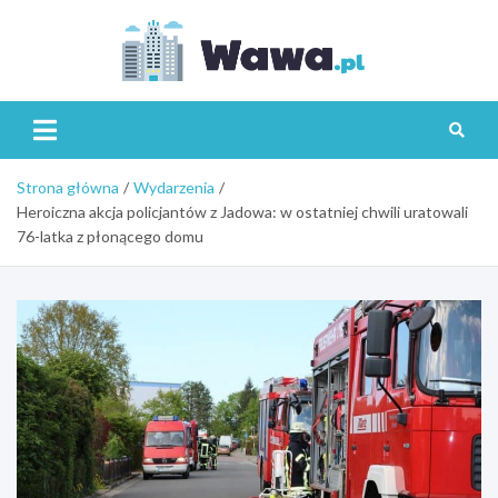
Skip
to
content
Wawa.p
Strona główna
Wydarzenia
Heroiczna akcja policjantów z Jadowa: w ostatniej chwili uratowali
76-latka z płonącego domu