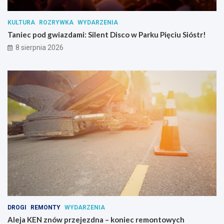
a
n
KULTURA
ROZRYWKA
WYDARZENIA
c
Taniec pod gwiazdami: Silent Disco w Parku Pięciu Sióstr!
j
i
8 sierpnia 2026
p
s
y
c
h
o
a
k
t
y
w
n
y
c
h
DROGI
REMONTY
WYDARZENIA
Aleja KEN znów przejezdna – koniec remontowych