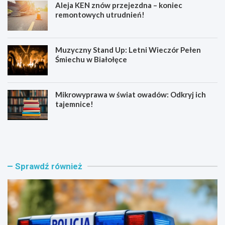
Aleja KEN znów przejezdna – koniec
remontowych utrudnień!
Muzyczny Stand Up: Letni Wieczór Pełen
Śmiechu w Białołęce
Mikrowyprawa w świat owadów: Odkryj ich
tajemnice!
Z
S
a
e
t
n
r
i
z
o
Sprawdź również
y
r
m
z
a
y
n
z
i
B
a
i
w
a