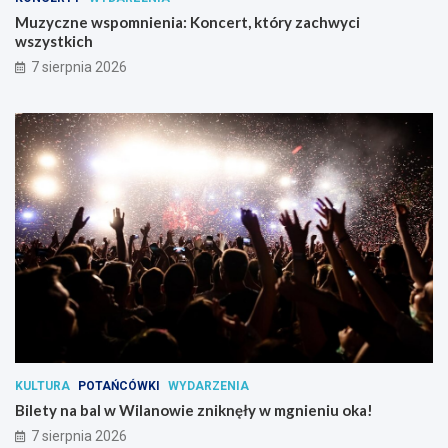
w
Muzyczne wspomnienia: Koncert, który zachwyci
s
wszystkich
z
7 sierpnia 2026
y
s
t
k
i
c
h
KULTURA
POTAŃCÓWKI
WYDARZENIA
Bilety na bal w Wilanowie zniknęły w mgnieniu oka!
7 sierpnia 2026