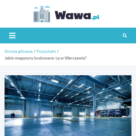
Skip
to
content
Wawa.p
Strona główna
Pozostałe
Jakie magazyny budowane są w Warszawie?