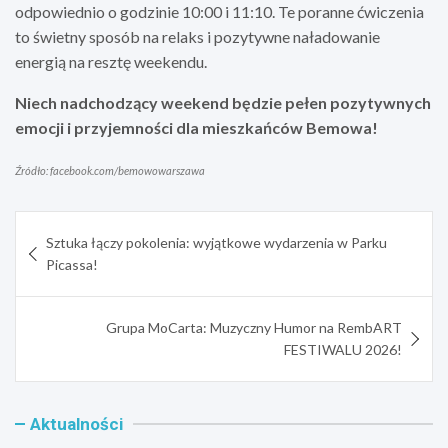
odpowiednio o godzinie 10:00 i 11:10. Te poranne ćwiczenia
to świetny sposób na relaks i pozytywne naładowanie
energią na resztę weekendu.
Niech nadchodzący weekend będzie pełen pozytywnych
emocji i przyjemności dla mieszkańców Bemowa!
Źródło: facebook.com/bemowowarszawa
Nawigacja
Sztuka łączy pokolenia: wyjątkowe wydarzenia w Parku
wpisu
Picassa!
Grupa MoCarta: Muzyczny Humor na RembART
FESTIWALU 2026!
Aktualności