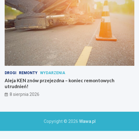
h
o
a
k
t
y
w
n
y
c
h
DROGI
REMONTY
WYDARZENIA
Aleja KEN znów przejezdna – koniec remontowych
utrudnień!
8 sierpnia 2026
Copyright © 2026
Wawa.pl