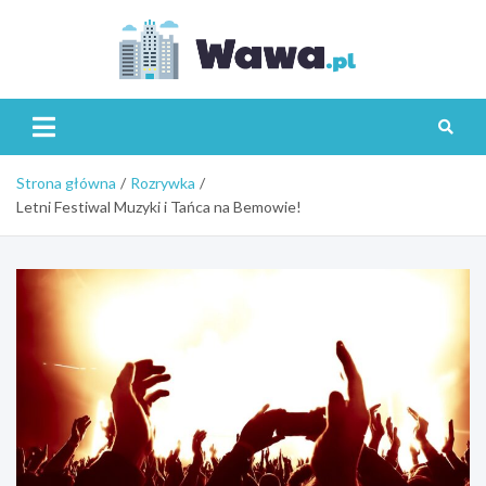
Skip
to
content
Wawa.p
Strona główna
Rozrywka
Letni Festiwal Muzyki i Tańca na Bemowie!