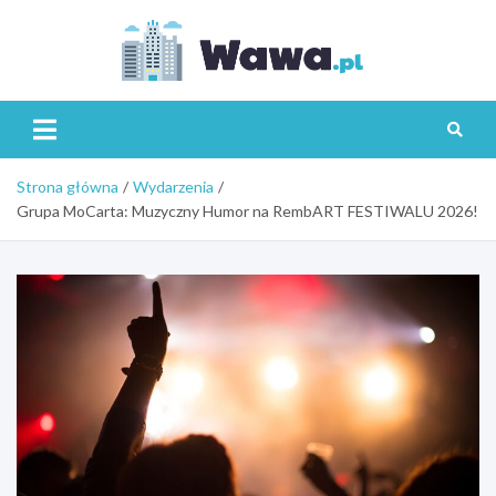
Skip
to
content
Wawa.p
Strona główna
Wydarzenia
Grupa MoCarta: Muzyczny Humor na RembART FESTIWALU 2026!