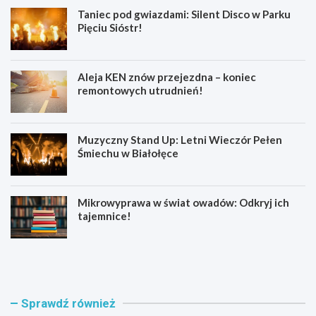
Taniec pod gwiazdami: Silent Disco w Parku
Pięciu Sióstr!
Aleja KEN znów przejezdna – koniec
remontowych utrudnień!
Muzyczny Stand Up: Letni Wieczór Pełen
Śmiechu w Białołęce
Mikrowyprawa w świat owadów: Odkryj ich
tajemnice!
Z
S
a
e
t
n
r
i
z
o
Sprawdź również
y
r