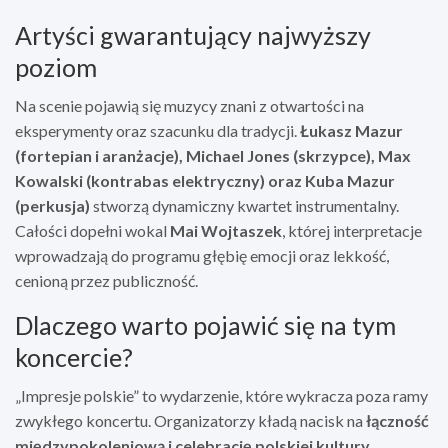
Artyści gwarantujący najwyższy
poziom
Na scenie pojawią się muzycy znani z otwartości na
eksperymenty oraz szacunku dla tradycji.
Łukasz Mazur
(fortepian i aranżacje), Michael Jones (skrzypce), Max
Kowalski (kontrabas elektryczny) oraz Kuba Mazur
(perkusja)
stworzą dynamiczny kwartet instrumentalny.
Całości dopełni wokal
Mai Wojtaszek
, której interpretacje
wprowadzają do programu głębię emocji oraz lekkość,
cenioną przez publiczność.
Dlaczego warto pojawić się na tym
koncercie?
„Impresje polskie” to wydarzenie, które wykracza poza ramy
zwykłego koncertu. Organizatorzy kładą nacisk na
łączność
międzypokoleniową i celebrację polskiej kultury
.