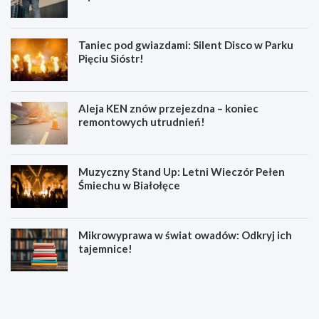
Taniec pod gwiazdami: Silent Disco w Parku
Pięciu Sióstr!
Aleja KEN znów przejezdna – koniec
remontowych utrudnień!
Muzyczny Stand Up: Letni Wieczór Pełen
Śmiechu w Białołęce
Mikrowyprawa w świat owadów: Odkryj ich
tajemnice!
Z
S
a
e
t
n
r
i