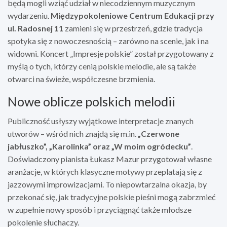
będą mogli wziąć udział w niecodziennym muzycznym
wydarzeniu.
Międzypokoleniowe Centrum Edukacji przy
ul. Radosnej 11
zamieni się w przestrzeń, gdzie tradycja
spotyka się z nowoczesnością – zarówno na scenie, jak i na
widowni. Koncert „Impresje polskie” został przygotowany z
myślą o tych, którzy cenią polskie melodie, ale są także
otwarci na świeże, współczesne brzmienia.
Nowe oblicze polskich melodii
Publiczność usłyszy wyjątkowe interpretacje znanych
utworów – wśród nich znajdą się m.in.
„Czerwone
jabłuszko”, „Karolinka” oraz „W moim ogródecku”
.
Doświadczony pianista Łukasz Mazur przygotował własne
aranżacje, w których klasyczne motywy przeplatają się z
jazzowymi improwizacjami. To niepowtarzalna okazja, by
przekonać się, jak tradycyjne polskie pieśni mogą zabrzmieć
w zupełnie nowy sposób i przyciągnąć także młodsze
pokolenie słuchaczy.