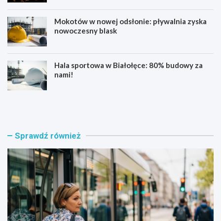
Mokotów w nowej odsłonie: pływalnia zyska
nowoczesny blask
Hala sportowa w Białołęce: 80% budowy za
nami!
B
K
ł
u
ę
b
k
a
i
ń
Sprawdź również
t
s
n
k
y
a
t
w
r
n
a
o
m
w
w
e
a
j
j
o