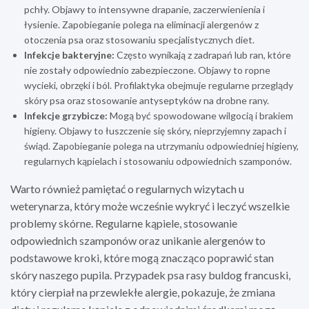
pchły. Objawy to intensywne drapanie, zaczerwienienia i
łysienie. Zapobieganie polega na eliminacji alergenów z
otoczenia psa oraz stosowaniu specjalistycznych diet.
Infekcje bakteryjne:
Często wynikają z zadrapań lub ran, które
nie zostały odpowiednio zabezpieczone. Objawy to ropne
wycieki, obrzęki i ból. Profilaktyka obejmuje regularne przeglądy
skóry psa oraz stosowanie antyseptyków na drobne rany.
Infekcje grzybicze:
Mogą być spowodowane wilgocią i brakiem
higieny. Objawy to łuszczenie się skóry, nieprzyjemny zapach i
świąd. Zapobieganie polega na utrzymaniu odpowiedniej higieny,
regularnych kąpielach i stosowaniu odpowiednich szamponów.
Warto również pamiętać o regularnych wizytach u
weterynarza, który może wcześnie wykryć i leczyć wszelkie
problemy skórne. Regularne kąpiele, stosowanie
odpowiednich szamponów oraz unikanie alergenów to
podstawowe kroki, które mogą znacząco poprawić stan
skóry naszego pupila. Przypadek psa rasy buldog francuski,
który cierpiał na przewlekłe alergie, pokazuje, że zmiana