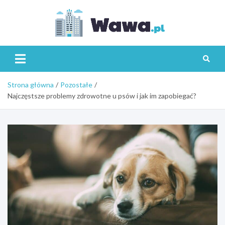
Skip
to
content
Wawa.p
Strona główna
Pozostałe
Najczęstsze problemy zdrowotne u psów i jak im zapobiegać?