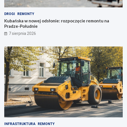
w
n
s
t
k
u
DROGI
REMONTY
i
n
Kubańska w nowej odsłonie: rozpoczęcie remontu na
e
a
Pradze-Południe
u
P
7 sierpnia 2026
l
r
i
a
c
d
e
z
!
e
-
P
o
ł
u
d
n
i
e
INFRASTRUKTURA
REMONTY