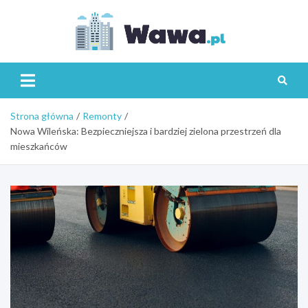
Skip
to
content
Wawa.p
Strona główna
Remonty
Nowa Wileńska: Bezpieczniejsza i bardziej zielona przestrzeń dla
mieszkańców