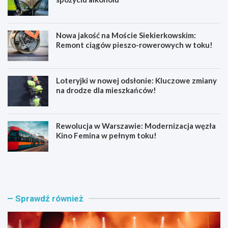
Nowa jakość na Moście Siekierkowskim:
Remont ciągów pieszo-rowerowych w toku!
Loteryjki w nowej odsłonie: Kluczowe zmiany
na drodze dla mieszkańców!
Rewolucja w Warszawie: Modernizacja węzła
Kino Femina w pełnym toku!
M
M
u
ł
z
o
y
d
c
z
Sprawdź również
z
i
n
p
e
o
e
l