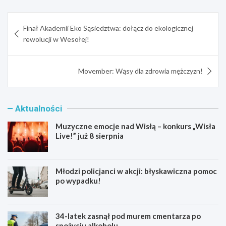
Nawigacja
Finał Akademii Eko Sąsiedztwa: dołącz do ekologicznej
wpisu
rewolucji w Wesołej!
Movember: Wąsy dla zdrowia mężczyzn!
Aktualności
Muzyczne emocje nad Wisłą – konkurs „Wisła
Live!” już 8 sierpnia
Młodzi policjanci w akcji: błyskawiczna pomoc
po wypadku!
34-latek zasnął pod murem cmentarza po
spożyciu alkoholu