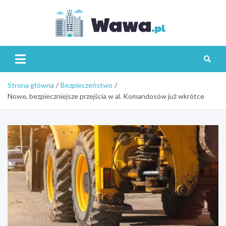
Skip
to
content
Wawa.p
Strona główna
Bezpieczeństwo
Nowe, bezpieczniejsze przejścia w al. Komandosów już wkrótce