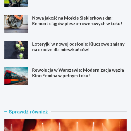
Nowa jakość na Moście Siekierkowskim:
Remont ciągów pieszo-rowerowych w toku!
Loteryjki w nowej odsłonie: Kluczowe zmiany
na drodze dla mieszkańców!
Rewolucja w Warszawie: Modernizacja węzła
Kino Femina w pełnym toku!
M
M
u
ł
z
o
y
d
c
z
Sprawdź również
z
i
n
p
e
o
e
l