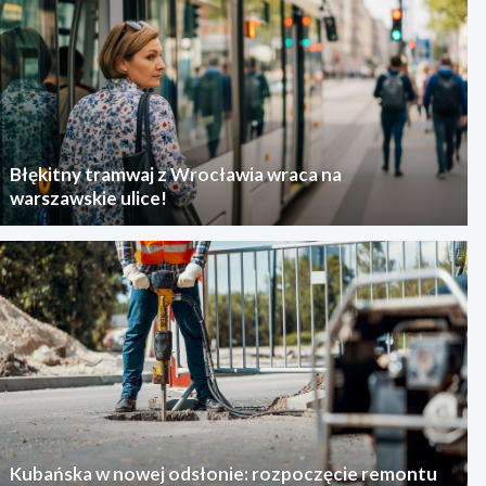
Błękitny tramwaj z Wrocławia wraca na
warszawskie ulice!
Kubańska w nowej odsłonie: rozpoczęcie remontu