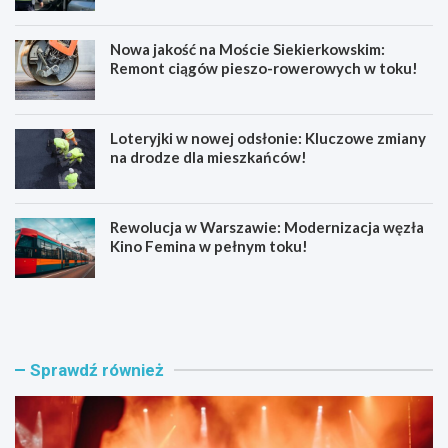
Nowa jakość na Moście Siekierkowskim:
Remont ciągów pieszo-rowerowych w toku!
Loteryjki w nowej odsłonie: Kluczowe zmiany
na drodze dla mieszkańców!
Rewolucja w Warszawie: Modernizacja węzła
Kino Femina w pełnym toku!
M
M
u
ł
z
o
y
d
c
z
Sprawdź również
z
i
n
p
e
o
e
l
m
i