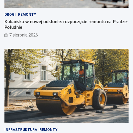
w
n
s
t
k
u
DROGI
REMONTY
i
n
Kubańska w nowej odsłonie: rozpoczęcie remontu na Pradze-
e
a
Południe
u
P
7 sierpnia 2026
l
r
i
a
c
d
e
z
!
e
-
P
o
ł
u
d
n
i
e
INFRASTRUKTURA
REMONTY