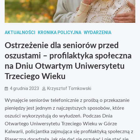
AKTUALNOŚCI
KRONIKA POLICYJNA
WYDARZENIA
Ostrzeżenie dla seniorów przed
oszustami – profilaktyka społeczna
na Dniu Otwartym Uniwersytetu
Trzeciego Wieku
4 grudnia 2023
Krzysztof Tomkowski
Wynajęcie seniorów telefonicznie z prośbą o przekazanie
pieniędzy jest jednym z najczęstszych sposobów, które
oszuści wykorzystują do wyłudzeń. Podczas Dnia
Otwartego Uniwersytetu Trzeciego Wieku w Górze
Kalwarii, policjantka zajmująca się profilaktyką społeczną z
Piaseczna doradzała, jak nie dać się oszukać i nie stać się