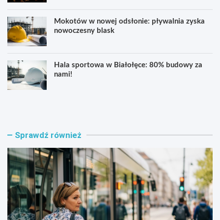
Mokotów w nowej odsłonie: pływalnia zyska
nowoczesny blask
Hala sportowa w Białołęce: 80% budowy za
nami!
B
K
ł
u
ę
b
k
a
i
ń
Sprawdź również
t
s
n
k
y
a
t
w
r
n
a
o
m
w
w
e
a
j
j
o