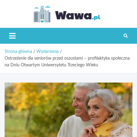
Skip
to
content
Wawa.p
Strona główna
Wydarzenia
Ostrzeżenie dla seniorów przed oszustami – profilaktyka społeczna
na Dniu Otwartym Uniwersytetu Trzeciego Wieku