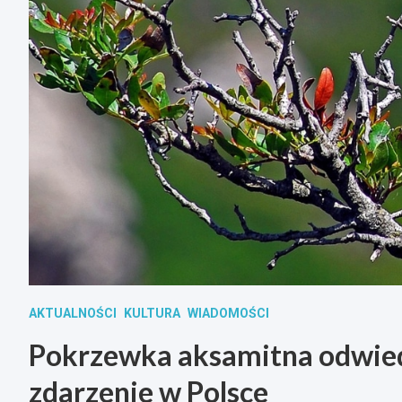
AKTUALNOŚCI
KULTURA
WIADOMOŚCI
Pokrzewka aksamitna odwiedz
zdarzenie w Polsce