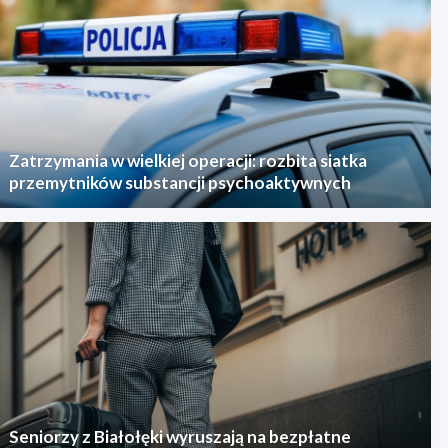
Zatrzymania w wielkiej operacji: rozbita siatka
przemytników substancji psychoaktywnych
Seniorzy z Białołęki wyruszają na bezpłatne