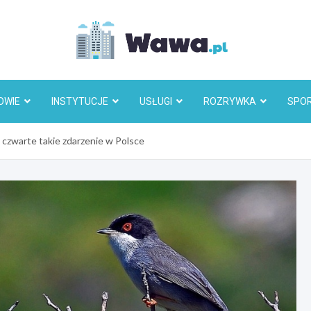
Wawa.p
OWIE
INSTYTUCJE
USŁUGI
ROZRYWKA
SPO
 czwarte takie zdarzenie w Polsce