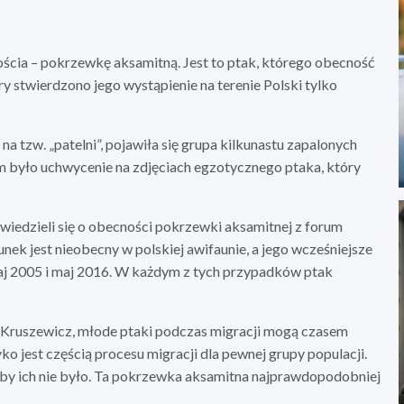
cia – pokrzewkę aksamitną. Jest to ptak, którego obecność
y stwierdzono jego wystąpienie na terenie Polski tylko
a tzw. „patelni”, pojawiła się grupa kilkunastu zapalonych
em było uchwycenie na zdjęciach egzotycznego ptaka, który
owiedzieli się o obecności pokrzewki aksamitnej z forum
unek jest nieobecny w polskiej awifaunie, a jego wcześniejsze
maj 2005 i maj 2016. W każdym z tych przypadków ptak
j Kruszewicz, młode ptaki podczas migracji mogą czasem
ko jest częścią procesu migracji dla pewnej grupy populacji.
e by ich nie było. Ta pokrzewka aksamitna najprawdopodobniej