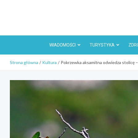
Skip
to
content
WIADOMOŚCI
TURYSTYKA
ZDR
Strona główna
Kultura
Pokrzewka aksamitna odwiedza stolicę –