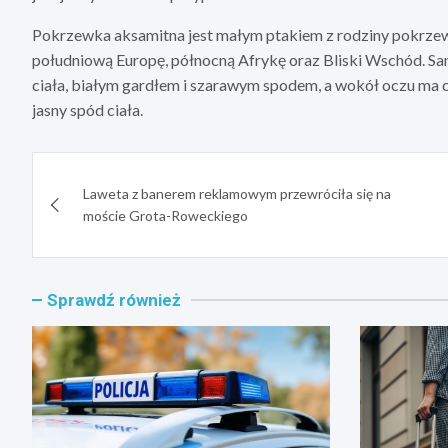
Pokrzewka aksamitna jest małym ptakiem z rodziny pokrze
południową Europę, północną Afrykę oraz Bliski Wschód. Sa
ciała, białym gardłem i szarawym spodem, a wokół oczu ma 
jasny spód ciała.
Nawigacja
Laweta z banerem reklamowym przewróciła się na
wpisu
moście Grota-Roweckiego
Sprawdź również