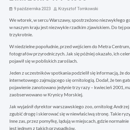
9 października 2023
Krzysztof Tomkowski
We wtorek, w sercu Warszawy, spostrzeżono niezwykłego goś
w naszym kraju jest niezwykle rzadkim zjawiskiem. Do tej por
trzykrotnie.
W niedzielne popołudnie, przed wejściem do Metra Centrum, n
fotografów przyrodniczych. Jak się później okazało, ich cel
pojawił się w pobliskich zaroślach.
Jeden z uczestników spotkania podzielił się informacją, że d
internetowego zajmującego się ornitologią. Dodał, że ten gat
pojawienie zanotowano jedynie trzy razy – kwiecień 2001, 
zaobserwowano w Krynicy Morskiej.
Jak wyjaśnił dyrektor warszawskiego zoo, ornitolog Andrze
zgubić drogę i skierować się w niewłaściwą stronę. Takie ryzy
Inne zas, przez pomyłkę, lądują w miejscach, gdzie normalni
jest jednym z takich przypadków.