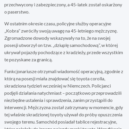
przechwycony i zabezpieczony, a 45-latek został oskarżony
o paserstwo.
W ostatnim okresie czasu, policyjne służby operacyjne
„Kobra” zwróciły swoją uwagę na 45-letniego mężczyznę.
Zgromadzone dowody wskazywały na to, że na swojej
posesji utworzył on tzw. „dziuplę samochodową”, w której
ukrywał pojazdy pochodzące z kradzieży, przede wszystkim
te pozyskane za granicą.
Funkcjonariusze otrzymali wiadomość operacyjną, zgodnie z
którą na posesji miała znajdować się toyota corolla,
skradziona tydzień wcześniej w Niemczech. Policjanci
podjęli działania natychmiast – początkowo przeprowadzili
niezbędne ustalenia i sprawdzenia, zanim przystąpili do
interwencji. Mężczyzna został zatrzymany w momencie, gdy
tej właśnie skradzionej toyoty używał do próby opuszczenia
swojego terenu. Samochód posiadał tablice rejestracyjne,
które należały do innego pojazdu marki toyota. Weryfikacja