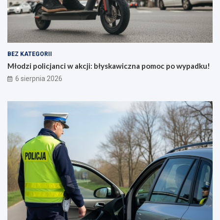
L
o
i
m
v
o
e
c
!
p
”
o
BEZ KATEGORII
j
w
Młodzi policjanci w akcji: błyskawiczna pomoc po wypadku!
u
y
6 sierpnia 2026
ż
p
8
a
s
d
i
k
e
u
r
!
p
n
i
a