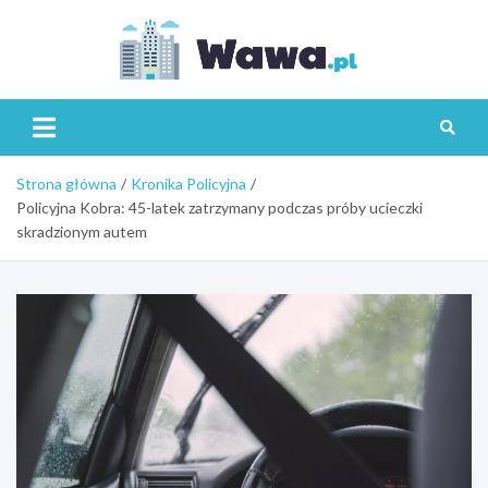
Skip
to
content
Wawa.p
Strona główna
Kronika Policyjna
Policyjna Kobra: 45-latek zatrzymany podczas próby ucieczki
skradzionym autem