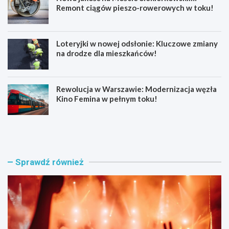
Remont ciągów pieszo-rowerowych w toku!
Loteryjki w nowej odsłonie: Kluczowe zmiany
na drodze dla mieszkańców!
Rewolucja w Warszawie: Modernizacja węzła
Kino Femina w pełnym toku!
M
M
u
ł
z
o
y
d
c
z
Sprawdź również
z
i
n
p
e
o
e
l
m
i
o
c
c
j