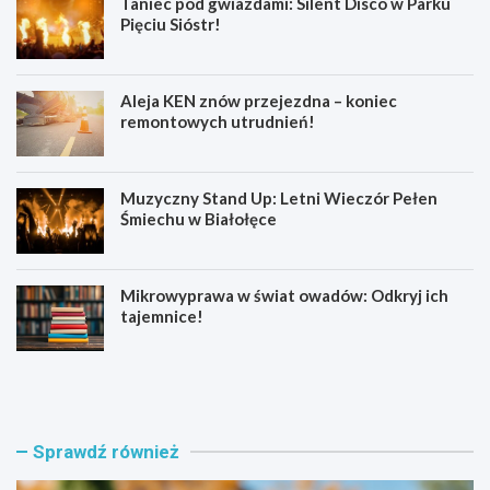
Taniec pod gwiazdami: Silent Disco w Parku
Pięciu Sióstr!
Aleja KEN znów przejezdna – koniec
remontowych utrudnień!
Muzyczny Stand Up: Letni Wieczór Pełen
Śmiechu w Białołęce
Mikrowyprawa w świat owadów: Odkryj ich
tajemnice!
Z
S
a
e
t
n
r
i
z
o
Sprawdź również
y
r
m
z