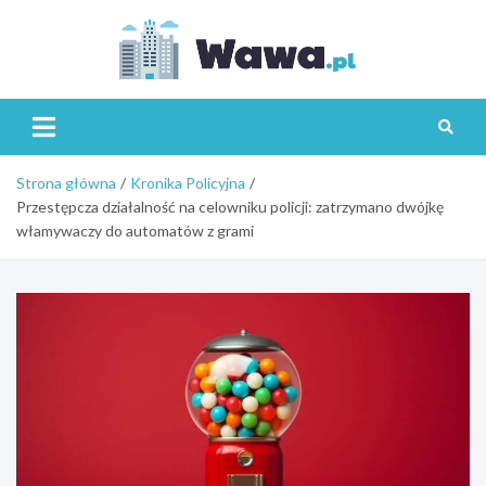
Skip
to
content
Wawa.p
Strona główna
Kronika Policyjna
Przestępcza działalność na celowniku policji: zatrzymano dwójkę
włamywaczy do automatów z grami