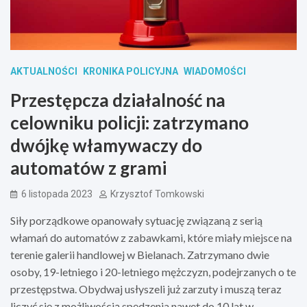
AKTUALNOŚCI
KRONIKA POLICYJNA
WIADOMOŚCI
Przestępcza działalność na
celowniku policji: zatrzymano
dwójkę włamywaczy do
automatów z grami
6 listopada 2023
Krzysztof Tomkowski
Siły porządkowe opanowały sytuację związaną z serią
włamań do automatów z zabawkami, które miały miejsce na
terenie galerii handlowej w Bielanach. Zatrzymano dwie
osoby, 19-letniego i 20-letniego mężczyzn, podejrzanych o te
przestępstwa. Obydwaj usłyszeli już zarzuty i muszą teraz
liczyć się z możliwością spędzenia nawet do 10 lat w