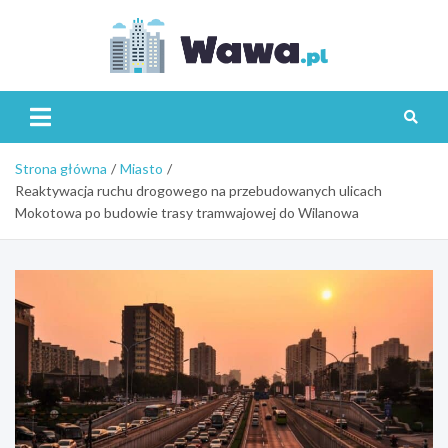
Skip
to
content
Wawa.p
Strona główna
Miasto
Reaktywacja ruchu drogowego na przebudowanych ulicach
Mokotowa po budowie trasy tramwajowej do Wilanowa