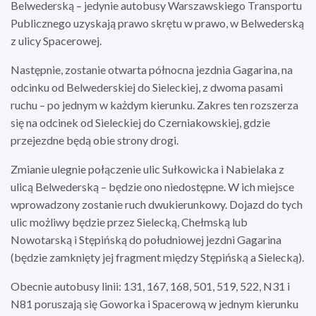
Belwederską – jedynie autobusy Warszawskiego Transportu
Publicznego uzyskają prawo skrętu w prawo, w Belwederską
z ulicy Spacerowej.
Następnie, zostanie otwarta północna jezdnia Gagarina, na
odcinku od Belwederskiej do Sieleckiej, z dwoma pasami
ruchu – po jednym w każdym kierunku. Zakres ten rozszerza
się na odcinek od Sieleckiej do Czerniakowskiej, gdzie
przejezdne będą obie strony drogi.
Zmianie ulegnie połączenie ulic Sułkowicka i Nabielaka z
ulicą Belwederską – będzie ono niedostępne. W ich miejsce
wprowadzony zostanie ruch dwukierunkowy. Dojazd do tych
ulic możliwy będzie przez Sielecką, Chełmską lub
Nowotarską i Stępińską do południowej jezdni Gagarina
(będzie zamknięty jej fragment między Stępińską a Sielecką).
Obecnie autobusy linii: 131, 167, 168, 501, 519, 522, N31 i
N81 poruszają się Goworka i Spacerową w jednym kierunku