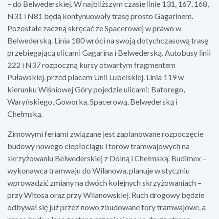
– do Belwederskiej. W najbliższym czasie linie 131, 167, 168,
N31 i N81 będą kontynuowały trasę prosto Gagarinem.
Pozostałe zaczną skręcać ze Spacerowej w prawo w
Belwederską. Linia 180 wróci na swoją dotychczasową trasę
przebiegającą ulicami Gagarina i Belwederską. Autobusy linii
222 i N37 rozpoczną kursy otwartym fragmentem
Puławskiej, przed placem Unii Lubelskiej. Linia 119 w
kierunku Wiśniowej Góry pojedzie ulicami: Batorego,
Waryńskiego, Goworka, Spacerową, Belwederską i
Chełmską.
Zimowymi feriami związane jest zaplanowane rozpoczęcie
budowy nowego ciepłociągu i torów tramwajowych na
skrzyżowaniu Belwederskiej z Dolną i Chełmską. Budimex –
wykonawca tramwaju do Wilanowa, planuje w styczniu
wprowadzić zmiany na dwóch kolejnych skrzyżowaniach –
przy Witosa oraz przy Wilanowskiej. Ruch drogowy będzie
odbywał się już przez nowo zbudowane tory tramwajowe, a