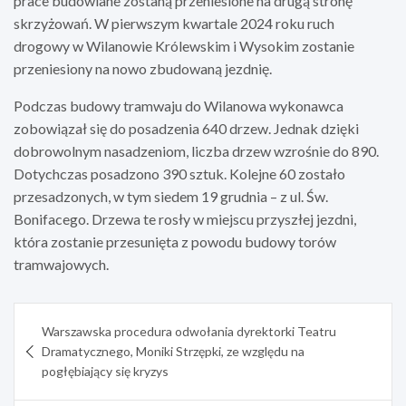
prace budowlane zostaną przeniesione na drugą stronę
skrzyżowań. W pierwszym kwartale 2024 roku ruch
drogowy w Wilanowie Królewskim i Wysokim zostanie
przeniesiony na nowo zbudowaną jezdnię.
Podczas budowy tramwaju do Wilanowa wykonawca
zobowiązał się do posadzenia 640 drzew. Jednak dzięki
dobrowolnym nasadzeniom, liczba drzew wzrośnie do 890.
Dotychczas posadzono 390 sztuk. Kolejne 60 zostało
przesadzonych, w tym siedem 19 grudnia – z ul. Św.
Bonifacego. Drzewa te rosły w miejscu przyszłej jezdni,
która zostanie przesunięta z powodu budowy torów
tramwajowych.
Nawigacja
Warszawska procedura odwołania dyrektorki Teatru
wpisu
Dramatycznego, Moniki Strzępki, ze względu na
pogłębiający się kryzys