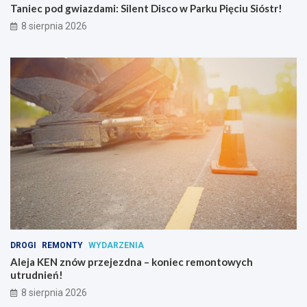
Taniec pod gwiazdami: Silent Disco w Parku Pięciu Sióstr!
j
i
8 sierpnia 2026
p
s
y
c
h
o
a
k
t
y
w
n
y
c
h
DROGI
REMONTY
WYDARZENIA
Aleja KEN znów przejezdna – koniec remontowych
utrudnień!
8 sierpnia 2026