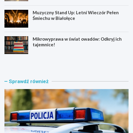
Muzyczny Stand Up: Letni Wieczór Pełen
Śmiechu w Białołęce
Mikrowyprawa w świat owadów: Odkryj ich
tajemnice!
Z
S
a
e
t
n
r
i
z
o
Sprawdź również
y
r
m
z
a
y
n
z
i
B
a
i
w
a
w
ł
i
o
e
ł