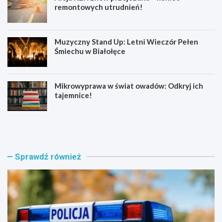
remontowych utrudnień!
Muzyczny Stand Up: Letni Wieczór Pełen
Śmiechu w Białołęce
Mikrowyprawa w świat owadów: Odkryj ich
tajemnice!
Z
S
a
e
t
n
r
i
z
o
Sprawdź również
y
r
m
z
a
y
n
z
i
B
a
i
w
a