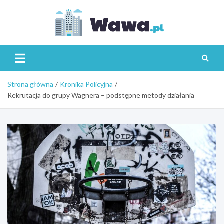
Skip
to
content
Wawa.p
Strona główna
Kronika Policyjna
Rekrutacja do grupy Wagnera – podstępne metody działania