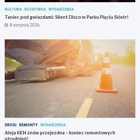
n
KULTURA
ROZRYWKA
WYDARZENIA
c
Taniec pod gwiazdami: Silent Disco w Parku Pięciu Sióstr!
j
i
8 sierpnia 2026
p
s
y
c
h
o
a
k
t
y
w
n
y
c
h
DROGI
REMONTY
WYDARZENIA
Aleja KEN znów przejezdna – koniec remontowych
utrudnień!