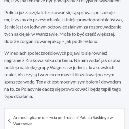
mężczyzna ten może być powiązany z rosyjskim wywiadem.
Policja już zaczęła interesować się tą sprawą i poszukuje
mężczyzny do przesłuchania. Istnieje prawdopodobieństwo,
że nie jest on jedynym odpowiedzialnym za rozprowadzanie
tych naklejek w Warszawie. Może to być część większej,
dobrze zorganizowanej akcji – jak podkreślono.
W mediach społecznościowych pojawiło się również
nagranie z Krakowa kilka dni temu. Na nim widać jak osoba
odkleja naklejkę grupy Wagnera w jednej z krakowskich
toalet, niszczy ją i wrzuca do muszli klozetowej po czym
spuszcza wodę. Ten akt jest mocnym symbolem i dowodem
na to, że Polacy nie dadzą się prowokować i będą tępili tego
typu działania.
Nawigacja
Archeologiczne odkrycia pod ruinami Pałacu Saskiego w
wpisu
Warszawie