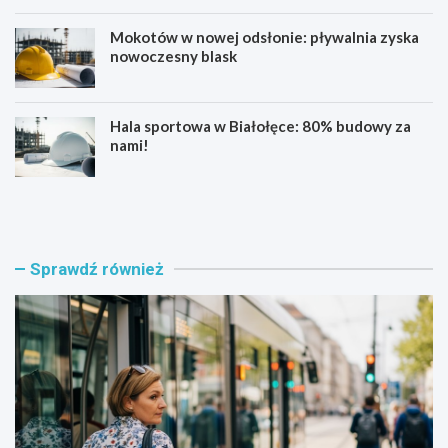
Mokotów w nowej odsłonie: pływalnia zyska
nowoczesny blask
Hala sportowa w Białołęce: 80% budowy za
nami!
B
K
ł
u
ę
b
k
a
i
ń
Sprawdź również
t
s
n
k
y
a
t
w
r
n
a
o
m
w
w
e
a
j
j
o