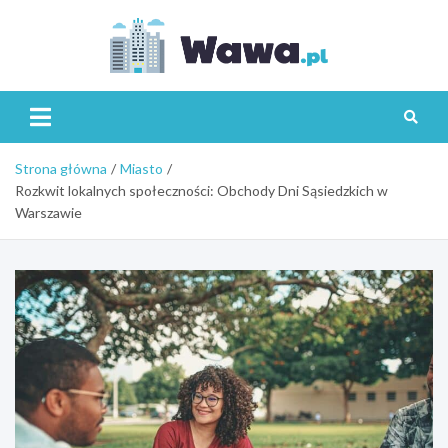
Skip
to
content
Wawa.p
Strona główna
Miasto
Rozkwit lokalnych społeczności: Obchody Dni Sąsiedzkich w
Warszawie