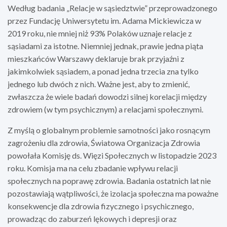
Według badania „Relacje w sąsiedztwie” przeprowadzonego
przez Fundację Uniwersytetu im. Adama Mickiewicza w
2019 roku, nie mniej niż 93% Polaków uznaje relacje z
sąsiadami za istotne. Niemniej jednak, prawie jedna piąta
mieszkańców Warszawy deklaruje brak przyjaźni z
jakimkolwiek sąsiadem, a ponad jedna trzecia zna tylko
jednego lub dwóch z nich. Ważne jest, aby to zmienić,
zwłaszcza że wiele badań dowodzi silnej korelacji między
zdrowiem (w tym psychicznym) a relacjami społecznymi.
Z myślą o globalnym problemie samotności jako rosnącym
zagrożeniu dla zdrowia, Światowa Organizacja Zdrowia
powołała Komisję ds. Więzi Społecznych w listopadzie 2023
roku. Komisja ma na celu zbadanie wpływu relacji
społecznych na poprawę zdrowia. Badania ostatnich lat nie
pozostawiają wątpliwości, że izolacja społeczna ma poważne
konsekwencje dla zdrowia fizycznego i psychicznego,
prowadząc do zaburzeń lękowych i depresji oraz