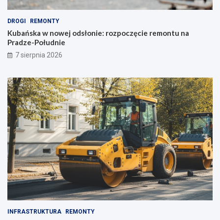
s
t
k
u
DROGI
REMONTY
i
n
Kubańska w nowej odsłonie: rozpoczęcie remontu na
e
a
Pradze-Południe
u
P
7 sierpnia 2026
l
r
i
a
c
d
e
z
!
e
-
P
o
ł
u
d
n
i
e
INFRASTRUKTURA
REMONTY