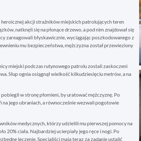
 heroicznej akcji strażników miejskich patrolujących teren
ów, natknęli się na płonące drzewo, a pod nim znajdował się
nicy zareagowali błyskawicznie, wyciągając poszkodowanego z
zapewnieniu mu bezpieczeństwa, mężczyzna został przewieziony
nicy miejski podczas rutynowego patrolu zostali zaskoczeni
. Słup ognia osiągnął wielkość kilkudziesięciu metrów, a na
e i pobiegli w stronę płomieni, by uratować mężczyznę. Po
eń na jego ubraniach, a równocześnie wezwali pogotowie
owników medycznych, którzy udzielili mu pierwszej pomocy na
 20% ciała. Najbardziej ucierpiały jego ręce i nogi. Po
zbędne leczenie. Specjaliści mają teraz za zadanie ustalić