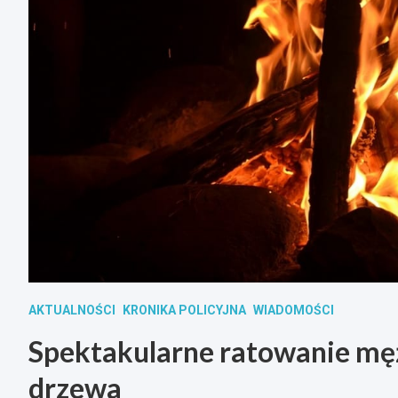
AKTUALNOŚCI
KRONIKA POLICYJNA
WIADOMOŚCI
Spektakularne ratowanie mę
drzewa