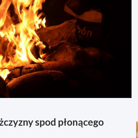
żczyzny spod płonącego