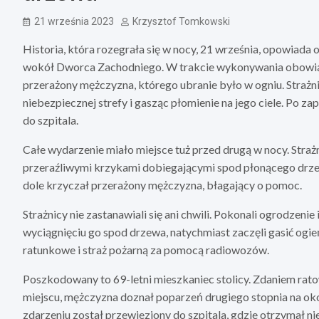
21 września 2023
Krzysztof Tomkowski
Historia, która rozegrała się w nocy, 21 września, opowiada o
wokół Dworca Zachodniego. W trakcie wykonywania obowiązk
przerażony mężczyzna, którego ubranie było w ogniu. Straż
niebezpiecznej strefy i gasząc płomienie na jego ciele. Po 
do szpitala.
Całe wydarzenie miało miejsce tuż przed drugą w nocy. Straż
przeraźliwymi krzykami dobiegającymi spod płonącego drzewa
dole krzyczał przerażony mężczyzna, błagający o pomoc.
Strażnicy nie zastanawiali się ani chwili. Pokonali ogrodzeni
wyciągnięciu go spod drzewa, natychmiast zaczęli gasić ogi
ratunkowe i straż pożarną za pomocą radiowozów.
Poszkodowany to 69-letni mieszkaniec stolicy. Zdaniem rat
miejscu, mężczyzna doznał poparzeń drugiego stopnia na około
zdarzeniu został przewieziony do szpitala, gdzie otrzymał nie