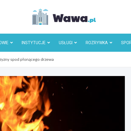
Wawa.p
OWIE
INSTYTUCJE
USŁUGI
ROZRYWKA
SPO
zyzny spod płonącego drzewa