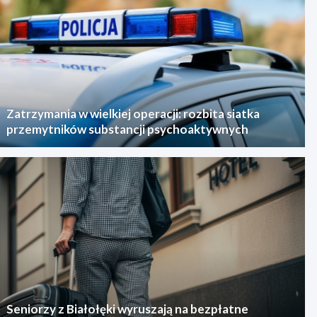
Zatrzymania w wielkiej operacji: rozbita siatka
przemytników substancji psychoaktywnych
Seniorzy z Białołęki wyruszają na bezpłatne