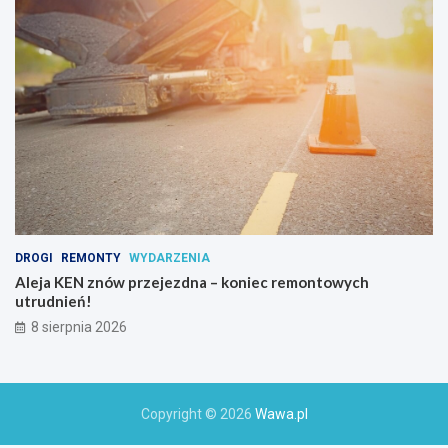
c
h
o
a
k
t
y
w
n
y
c
h
DROGI
REMONTY
WYDARZENIA
Aleja KEN znów przejezdna – koniec remontowych
utrudnień!
8 sierpnia 2026
Copyright © 2026
Wawa.pl