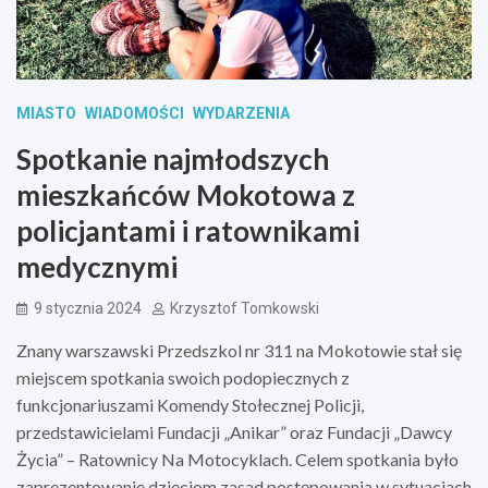
MIASTO
WIADOMOŚCI
WYDARZENIA
Spotkanie najmłodszych
mieszkańców Mokotowa z
policjantami i ratownikami
medycznymi
9 stycznia 2024
Krzysztof Tomkowski
Znany warszawski Przedszkol nr 311 na Mokotowie stał się
miejscem spotkania swoich podopiecznych z
funkcjonariuszami Komendy Stołecznej Policji,
przedstawicielami Fundacji „Anikar” oraz Fundacji „Dawcy
Życia” – Ratownicy Na Motocyklach. Celem spotkania było
zaprezentowanie dzieciom zasad postępowania w sytuacjach