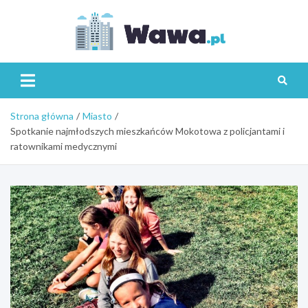
Skip
to
content
Wawa.p
Strona główna
Miasto
Spotkanie najmłodszych mieszkańców Mokotowa z policjantami i
ratownikami medycznymi