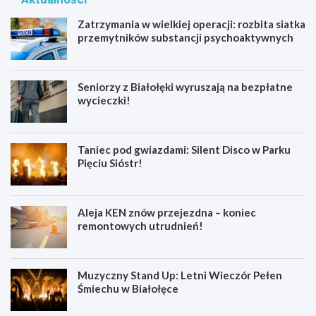
Zatrzymania w wielkiej operacji: rozbita siatka
przemytników substancji psychoaktywnych
Seniorzy z Białołęki wyruszają na bezpłatne
wycieczki!
Taniec pod gwiazdami: Silent Disco w Parku
Pięciu Sióstr!
Aleja KEN znów przejezdna – koniec
remontowych utrudnień!
Muzyczny Stand Up: Letni Wieczór Pełen
Śmiechu w Białołęce