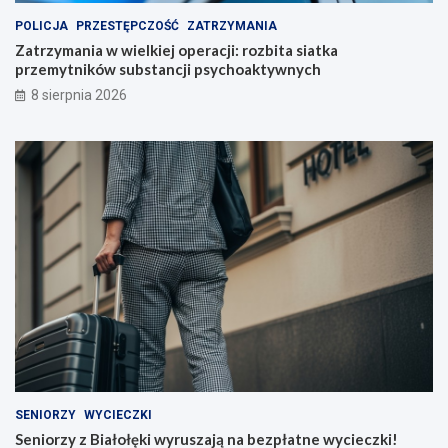
o
r
POLICJA
PRZESTĘPCZOŚĆ
ZATRZYMANIA
p
u
e
s
Zatrzymania w wielkiej operacji: rozbita siatka
r
z
przemytników substancji psychoaktywnych
a
a
8 sierpnia 2026
c
j
j
ą
i
n
:
a
r
b
o
e
z
z
b
p
i
ł
t
a
a
t
s
n
i
e
a
w
t
y
k
c
a
i
SENIORZY
WYCIECZKI
p
e
Seniorzy z Białołęki wyruszają na bezpłatne wycieczki!
r
c