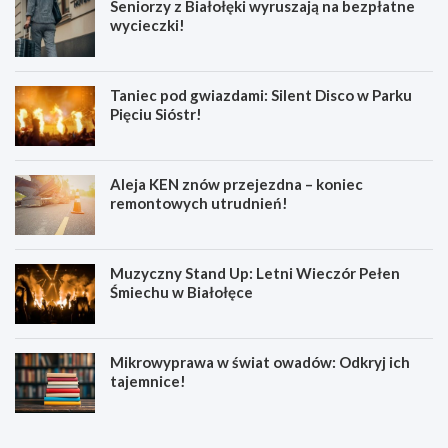
Seniorzy z Białołęki wyruszają na bezpłatne
wycieczki!
Taniec pod gwiazdami: Silent Disco w Parku
Pięciu Sióstr!
Aleja KEN znów przejezdna – koniec
remontowych utrudnień!
Muzyczny Stand Up: Letni Wieczór Pełen
Śmiechu w Białołęce
Mikrowyprawa w świat owadów: Odkryj ich
tajemnice!
Z
S
a
e
t
n