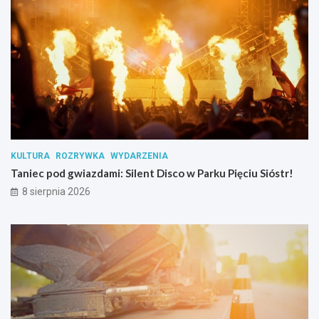
i
k
ó
w
s
u
b
s
t
a
n
KULTURA
ROZRYWKA
WYDARZENIA
c
Taniec pod gwiazdami: Silent Disco w Parku Pięciu Sióstr!
j
i
8 sierpnia 2026
p
s
y
c
h
o
a
k
t