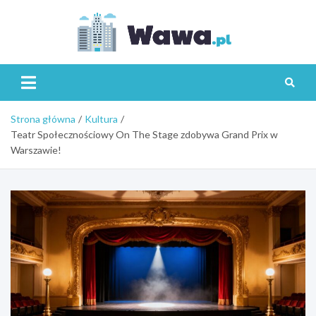
Skip
to
content
Wawa.p
Strona główna
Kultura
Teatr Społecznościowy On The Stage zdobywa Grand Prix w
Warszawie!