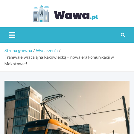
Skip
to
content
Wawa.p
Strona główna
Wydarzenia
Tramwaje wracają na Rakowiecką – nowa era komunikacji w
Mokotowie!