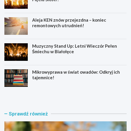
Aleja KEN znów przejezdna – koniec
remontowych utrudnień!
Muzyczny Stand Up: Letni Wieczór Pełen
Śmiechu w Białołęce
Mikrowyprawa w świat owadów: Odkryj ich
tajemnice!
Z
S
a
e
t
n
r
i
z
o
Sprawdź również
y
r
m
z
a
y
n
z