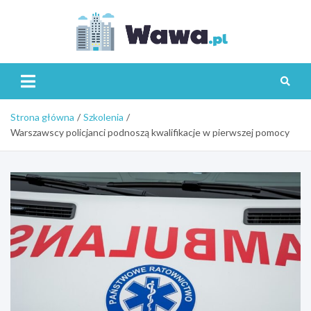
Skip
to
content
Wawa.p
Strona główna
Szkolenia
Warszawscy policjanci podnoszą kwalifikacje w pierwszej pomocy