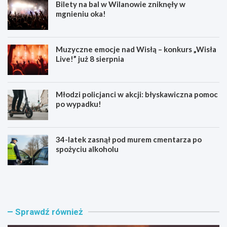
Bilety na bal w Wilanowie zniknęły w
mgnieniu oka!
Muzyczne emocje nad Wisłą – konkurs „Wisła
Live!” już 8 sierpnia
Młodzi policjanci w akcji: błyskawiczna pomoc
po wypadku!
34-latek zasnął pod murem cmentarza po
spożyciu alkoholu
S
M
w
u
i
z
n
y
g
c
Sprawdź również
o
z
w
n