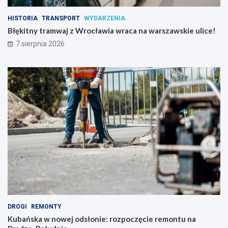
c
n
ł
i
HISTORIA
TRANSPORT
WYDARZENIA
a
e
w
:
Błękitny tramwaj z Wrocławia wraca na warszawskie ulice!
i
r
7 sierpnia 2026
a
o
w
z
r
p
a
o
c
c
a
z
n
ę
a
c
w
i
a
e
r
r
s
e
z
m
a
o
w
n
s
t
k
u
DROGI
REMONTY
i
n
Kubańska w nowej odsłonie: rozpoczęcie remontu na
e
a