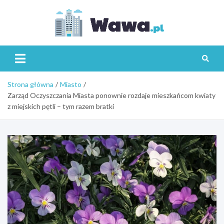
Skip
to
content
Wawa.p
Strona główna
Miasto
Zarząd Oczyszczania Miasta ponownie rozdaje mieszkańcom kwiaty
z miejskich pętli – tym razem bratki