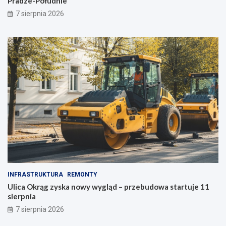
Pradze-Południe
u
P
7 sierpnia 2026
l
r
i
a
c
d
e
z
!
e
-
P
o
ł
u
d
n
i
e
INFRASTRUKTURA
REMONTY
Ulica Okrąg zyska nowy wygląd – przebudowa startuje 11
sierpnia
7 sierpnia 2026