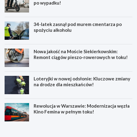
po wypadku!
34-latek zasnął pod murem cmentarza po
spożyciu alkoholu
Nowa jakość na Moście Siekierkowskim:
Remont ciągów pieszo-rowerowych w toku!
Loteryjki w nowej odsłonie: Kluczowe zmiany
na drodze dla mieszkańców!
Rewolucja w Warszawie: Modernizacja węzła
Kino Femina w pełnym toku!
M
M
u
ł
z
o