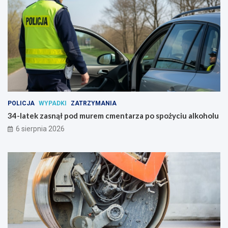
n
i
a
POLICJA
WYPADKI
ZATRZYMANIA
34-latek zasnął pod murem cmentarza po spożyciu alkoholu
6 sierpnia 2026