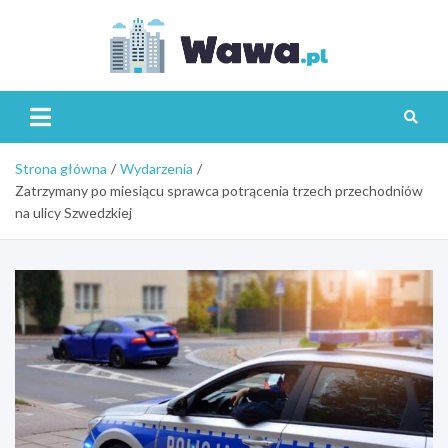
Skip
to
content
Wawa.p
Strona główna
Wydarzenia
Zatrzymany po miesiącu sprawca potrącenia trzech przechodniów
na ulicy Szwedzkiej