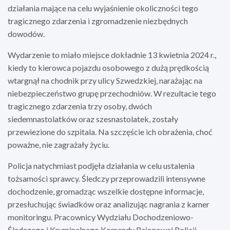
działania mające na celu wyjaśnienie okoliczności tego
tragicznego zdarzenia i zgromadzenie niezbędnych
dowodów.
Wydarzenie to miało miejsce dokładnie 13 kwietnia 2024 r.,
kiedy to kierowca pojazdu osobowego z dużą prędkością
wtargnął na chodnik przy ulicy Szwedzkiej, narażając na
niebezpieczeństwo grupę przechodniów. W rezultacie tego
tragicznego zdarzenia trzy osoby, dwóch
siedemnastolatków oraz szesnastolatek, zostały
przewiezione do szpitala. Na szczęście ich obrażenia, choć
poważne, nie zagrażały życiu.
Policja natychmiast podjęła działania w celu ustalenia
tożsamości sprawcy. Śledczy przeprowadzili intensywne
dochodzenie, gromadząc wszelkie dostępne informacje,
przesłuchując świadków oraz analizując nagrania z kamer
monitoringu. Pracownicy Wydziału Dochodzeniowo-
Śledczego i Kryminalnego Komendy Rejonowej Policji