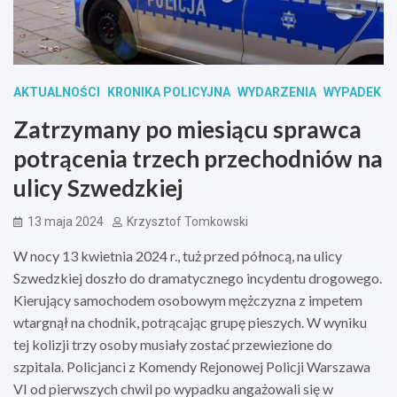
AKTUALNOŚCI
KRONIKA POLICYJNA
WYDARZENIA
WYPADEK
Zatrzymany po miesiącu sprawca
potrącenia trzech przechodniów na
ulicy Szwedzkiej
13 maja 2024
Krzysztof Tomkowski
W nocy 13 kwietnia 2024 r., tuż przed północą, na ulicy
Szwedzkiej doszło do dramatycznego incydentu drogowego.
Kierujący samochodem osobowym mężczyzna z impetem
wtargnął na chodnik, potrącając grupę pieszych. W wyniku
tej kolizji trzy osoby musiały zostać przewiezione do
szpitala. Policjanci z Komendy Rejonowej Policji Warszawa
VI od pierwszych chwil po wypadku angażowali się w